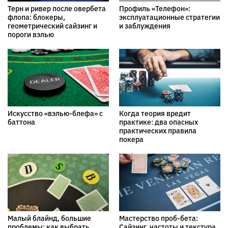
Терн и ривер после овербета
Профиль «Телефон»:
флопа: блокеры,
эксплуатационные стратегии
геометрический сайзинг и
и заблуждения
пороги вэлью
Искусство «вэлью-блефа» с
Когда теория вредит
баттона
практике: два опасных
практических правила
покера
Малый блайнд, большие
Мастерство проб-бета:
проблемы: как выбрать
Сайзинг, частоты и текстура