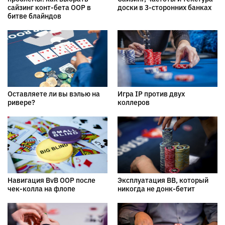
сайзинг конт-бета OOP в
доски в 3-сторонних банках
битве блайндов
Оставляете ли вы вэлью на
Игра IP против двух
ривере?
коллеров
Навигация BvB OOP после
Эксплуатация BB, который
чек-колла на флопе
никогда не донк-бетит