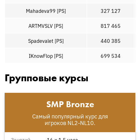
Mahadeva99 [PS]
327 127
ARTMVSLV [PS]
817 465
Spadevalet [PS]
440 385
IKnowFlop [PS]
699 534
Групповые курсы
SMP Bronze
Самый популярный курс для
игроков NL2-NL10.
Занятий
16 × 1.5 часа