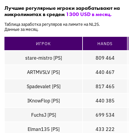
Лучшие регулярные игроки зарабатывают на
микролимитах в средем
1300 USD в месяц.
Таблица заработка регуляров на лимите на NL25.
Данные за месяц.
ИГРОК
HANDS
stare-mistro [PS]
809 464
ARTMVSLV [PS]
440 467
Spadevalet [PS]
817 465
IKnowFlop [PS]
440 385
FuchsJ [PS]
699 534
Elman135 [PS]
433 222