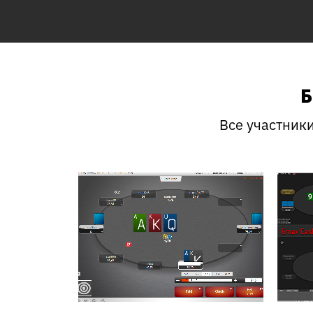
Б
Все участник