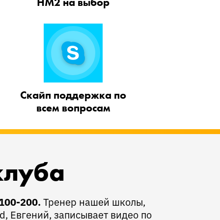
HM2 на выбор
Скайп поддержка по
всем вопросам
клуба
100-200.
Тренер нашей школы,
d, Евгений, записывает видео по