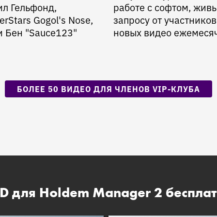
ил Гельфонд,
работе с софтом, живы
rStars Gogol's Nose,
запросу от участников
 Бен "Sauce123"
новых видео ежемеся
БОЛЕЕ 50 ВИДЕО ДЛЯ ЧЛЕНОВ VIP-КЛУБА
D для Holdem Manager 2 бесплат