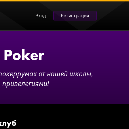
Вход
Регистрация
 Poker
 покеррумах от нашей школы,
о привелегиями!
клуб