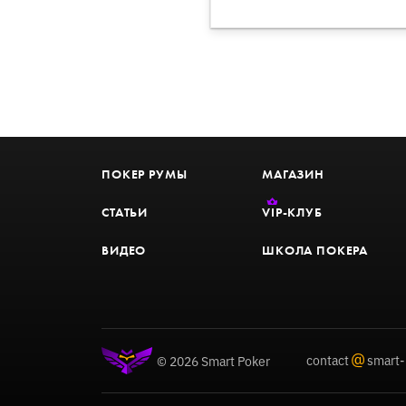
ПОКЕР РУМЫ
МАГАЗИН
СТАТЬИ
VIP
-КЛУБ
ВИДЕО
ШКОЛА ПОКЕРА
@
contact
smart-
© 2026 Smart Poker