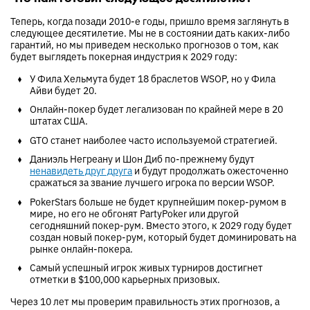
Теперь, когда позади 2010-е годы, пришло время заглянуть в
следующее десятилетие. Мы не в состоянии дать каких-либо
гарантий, но мы приведем несколько прогнозов о том, как
будет выглядеть покерная индустрия к 2029 году:
У Фила Хельмута будет 18 браслетов WSOP, но у Фила
Айви будет 20.
Онлайн-покер будет легализован по крайней мере в 20
штатах США.
GTO станет наиболее часто используемой стратегией.
Даниэль Негреану и Шон Диб по-прежнему будут
ненавидеть друг друга
и будут продолжать ожесточенно
сражаться за звание лучшего игрока по версии WSOP.
PokerStars больше не будет крупнейшим покер-румом в
мире, но его не обгонят PartyPoker или другой
сегодняшний покер-рум. Вместо этого, к 2029 году будет
создан новый покер-рум, который будет доминировать на
рынке онлайн-покера.
Самый успешный игрок живых турниров достигнет
отметки в $100,000 карьерных призовых.
Через 10 лет мы проверим правильность этих прогнозов, а