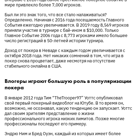
мире привлекло более 7,000 игроков.
Был ли это знак того, что все стало налаживаться?
Определенно. Начиная с 2016 года посещаемость Главного
События ежегодно увеличивается. В 2019 году 8,569 игроков
приняли участие в турнире с бай-ином в $10,000. Только
Главное Событие 2006 года с 8,773 игроками имело большее
число регистраций в 50-летней истории турнира.
Доход от покера в Неваде с каждым годом увеличивается с
октября 2018 года. Нет никаких сомнений в том, что игра в
покер снова процветает, даже несмотря на отсутствие
стабильного онлайна в США.
Влогеры играют большую роль в популяризации
покера
В январе 2012 года Тим “TheTrooper97” Уоттс опубликовал
свой первый покерный видеоблог на Ютубе. В то время он,
возможно, не осознавал, какую тенденцию он запускает. Уоттс
дал своим зрителям представление о жизни
профессионального игрока низких лимитов. Позже многие
профессионалы последуют его примеру.
Эндрю Ним и Бред Оуэн, каждый из которых имеет более