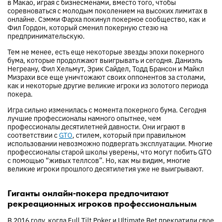
в Макао, играя с бизнесменами, вместо того, чтобы
соревноваться с молодым поколением на высоких лимитах в
онлайне. Сэмми Фарха покинул покерное сообщество, как и
Фил Гордон, который сменил покерную стезю на
предпринимательскую.
Тем не менее, есть еще некоторые звезды эпохи покерного
бума, которые продолжают выигрывать и сегодня. Даниэль
Негреану, Фил Хельмут, Эрик Сайдел, Тодд Брансон и Майкл
Мизрахи все еще уничтожают своих оппонентов за столами,
как и некоторые другие великие игроки из золотого периода
покера.
Игра сильно изменилась с момента покерного бума. Сегодня
лучшие профессионалы намного опытнее, чем
профессионалы десятилетней давности. Они играют в
соответствии с
GTO
, стилем, который при правильном
использовании невозможно подвергать эксплуатации. Многие
профессионалы старой школы уверены, что могут побить GTO
с помощью “живых теллсов”. Но, как мы видим, многие
великие игроки прошлого десятилетия уже не выигрывают.
Гиганты онлайн-покера предпочитают
рекреационных игроков профессиональным
В 2016 году, когда Full Tilt Poker и Ultimate Bet прекратили свое