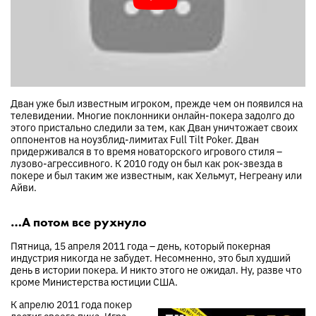
Дван уже был известным игроком, прежде чем он появился на
телевидении. Многие поклонники онлайн-покера задолго до
этого пристально следили за тем, как Дван уничтожает своих
оппонентов на ноузблид-лимитах Full Tilt Poker. Дван
придерживался в то время новаторского игрового стиля –
лузово-агрессивного. К 2010 году он был как рок-звезда в
покере и был таким же известным, как Хельмут, Негреану или
Айви.
…А потом все рухнуло
Пятница, 15 апреля 2011 года – день, который покерная
индустрия никогда не забудет. Несомненно, это был худший
день в истории покера. И никто этого не ожидал. Ну, разве что
кроме Министерства юстиции США.
К апрелю 2011 года покер
достиг своего пика. Игра