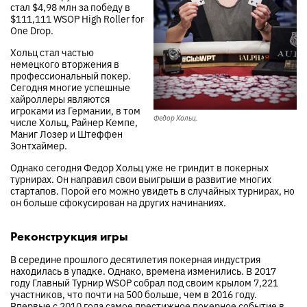
стал $4,98 млн за победу в
$111,111 WSOP High Roller for
One Drop.
Хольц стал частью
немецкого вторжения в
профессиональный покер.
Сегодня многие успешные
хайроллеры являются
игроками из Германии, в том
Федор Хольц.
числе Хольц, Райнер Кемпе,
Маниг Лозер и Штеффен
Зонтхаймер.
Однако сегодня Федор Хольц уже не гриндит в покерных
турнирах. Он направил свои выигрыши в развитие многих
стартапов. Порой его можно увидеть в случайных турнирах, но
он больше сфокусирован на других начинаниях.
Реконструкция игры
В середине прошлого десятилетия покерная индустрия
находилась в упадке. Однако, времена изменились. В 2017
году Главный Турнир WSOP собрал под своим крылом 7,221
участников, что почти на 500 больше, чем в 2016 году.
Впервые с 2010 года самое престижное покерное событие в