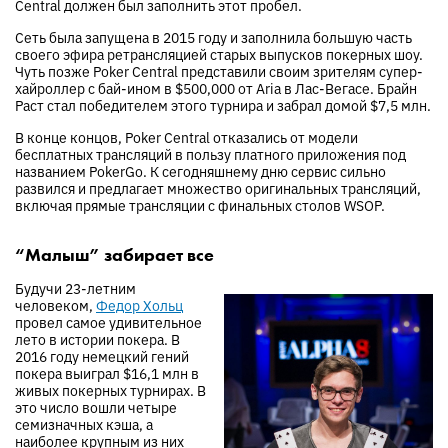
Central должен был заполнить этот пробел.
Сеть была запущена в 2015 году и заполнила большую часть
своего эфира ретрансляцией старых выпусков покерных шоу.
Чуть позже Poker Central представили своим зрителям супер-
хайроллер с бай-ином в $500,000 от Aria в Лас-Вегасе. Брайн
Раст стал победителем этого турнира и забрал домой $7,5 млн.
В конце концов, Poker Central отказались от модели
бесплатных трансляций в пользу платного приложения под
названием PokerGo. К сегодняшнему дню сервис сильно
развился и предлагает множество оригинальных трансляций,
включая прямые трансляции с финальных столов WSOP.
“Малыш” забирает все
Будучи 23-летним
человеком,
Федор Хольц
провел самое удивительное
лето в истории покера. В
2016 году немецкий гений
покера выиграл $16,1 млн в
живых покерных турнирах. В
это число вошли четыре
семизначных кэша, а
наиболее крупным из них