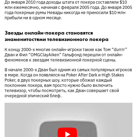
До января 2010 года доходы штата от покера составляли $10
млн ежемесячно, начиная с февраля 2005 года. До января 2005
года покерные румы Невады никогда не приносили $10 млн
прибыли ни в одном месяце.
Звезды онлайн-покера становятся
знаменитостями телевизионного покера
К концу 2000-х многие онлайн-игроки такие как Том “durrrr”
Дван и Фил “OMGClayAiken” Гальфонд перешли от онлайн-
феноменов к звездам телевизионной покерной сцены.
В начале 2000-х Дван был одним из самых популярных игроков
в мире. Когда он появлялся на Poker After Dark и High Stakes
Poker, в двух покерных шоу, которые обожал каждый
поклонник покера, вам просто нужно было включить
телевизор, чтобы посмотреть, как Дван совершает свой
очередной эпический блеф.