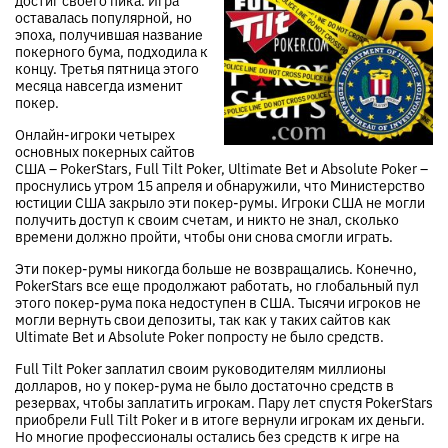
оставалась популярной, но
эпоха, получившая название
покерного бума, подходила к
концу. Третья пятница этого
месяца навсегда изменит
покер.
Онлайн-игроки четырех
основных покерных сайтов
США – PokerStars, Full Tilt Poker, Ultimate Bet и Absolute Poker –
проснулись утром 15 апреля и обнаружили, что Министерство
юстиции США закрыло эти покер-румы. Игроки США не могли
получить доступ к своим счетам, и никто не знал, сколько
времени должно пройти, чтобы они снова смогли играть.
Эти покер-румы никогда больше не возвращались. Конечно,
PokerStars все еще продолжают работать, но глобальный пул
этого покер-рума пока недоступен в США. Тысячи игроков не
могли вернуть свои депозиты, так как у таких сайтов как
Ultimate Bet и Absolute Poker попросту не было средств.
Full Tilt Poker заплатил своим руководителям миллионы
долларов, но у покер-рума не было достаточно средств в
резервах, чтобы заплатить игрокам. Пару лет спустя PokerStars
приобрели Full Tilt Poker и в итоге вернули игрокам их деньги.
Но многие профессионалы остались без средств к игре на