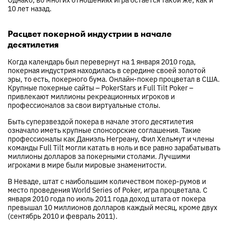
10 лет назад.
Расцвет покерной индустрии в начале
десятилетия
Когда календарь был перевернут на 1 января 2010 года,
покерная индустрия находилась в середине своей золотой
эры, то есть, покерного бума. Онлайн-покер процветал в США.
Крупные покерные сайты – PokerStars и Full Tilt Poker –
привлекают миллионы рекреационных игроков и
профессионалов за свои виртуальные столы.
Быть суперзвездой покера в начале этого десятилетия
означало иметь крупные спонсорские соглашения. Такие
профессионалы как Даниэль Негреану, Фил Хельмут и члены
команды Full Tilt могли катать в ноль и все равно зарабатывать
миллионы долларов за покерными столами. Лучшими
игроками в мире были мировые знаменитости.
В Неваде, штат с наибольшим количеством покер-румов и
место проведения World Series of Poker, игра процветала. С
января 2010 года по июль 2011 года доход штата от покера
превышал 10 миллионов долларов каждый месяц, кроме двух
(сентябрь 2010 и февраль 2011).