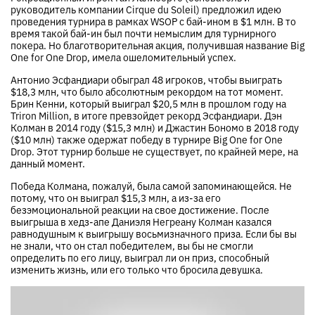
руководитель компании Cirque du Soleil) предложил идею
проведения турнира в рамках WSOP с бай-ином в $1 млн. В то
время такой бай-ин был почти немыслим для турнирного
покера. Но благотворительная акция, получившая название Big
One for One Drop, имела ошеломительный успех.
Антонио Эсфандиари обыграл 48 игроков, чтобы выиграть
$18,3 млн, что было абсолютным рекордом на тот момент.
Брин Кенни, который выиграл $20,5 млн в прошлом году на
Triron Million, в итоге превзойдет рекорд Эсфандиари. Дэн
Колман в 2014 году ($15,3 млн) и Джастин Бономо в 2018 году
($10 млн) также одержат победу в турнире Big One for One
Drop. Этот турнир больше не существует, по крайней мере, на
данный момент.
Победа Колмана, пожалуй, была самой запоминающейся. Не
потому, что он выиграл $15,3 млн, а из-за его
безэмоциональной реакции на свое достижение. После
выигрыша в хедз-апе Даниэля Негреану Колман казался
равнодушным к выигрышу восьмизначного приза. Если бы вы
не знали, что он стал победителем, вы бы не смогли
определить по его лицу, выиграл ли он приз, способный
изменить жизнь, или его только что бросила девушка.