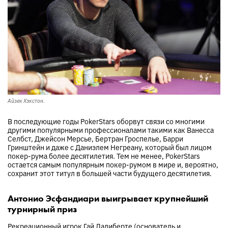
Айзек Хэкстон.
В последующие годы PokerStars оборвут связи со многими
другими популярными профессионалами такими как Ванесса
Селбст, Джейсон Мерсье, Бертран Гроспелье, Барри
Гринштейн и даже с Даниэлем Негреану, который был лицом
покер-рума более десятилетия. Тем не менее, PokerStars
остается самым популярным покер-румом в мире и, вероятно,
сохранит этот титул в большей части будущего десятилетия.
Антонио Эсфандиари выигрывает крупнейший
турнирный приз
Рекреационный игрок Гай Лалиберте (основатель и