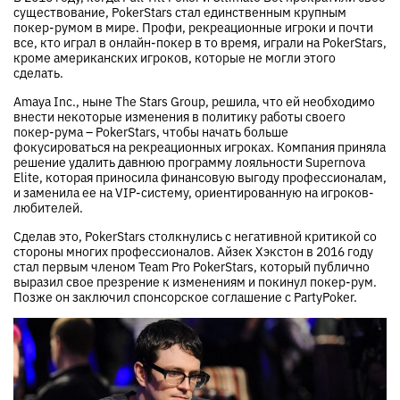
существование, PokerStars стал единственным крупным
покер-румом в мире. Профи, рекреационные игроки и почти
все, кто играл в онлайн-покер в то время, играли на PokerStars,
кроме американских игроков, которые не могли этого
сделать.
Amaya Inc., ныне The Stars Group, решила, что ей необходимо
внести некоторые изменения в политику работы своего
покер-рума – PokerStars, чтобы начать больше
фокусироваться на рекреационных игроках. Компания приняла
решение удалить давнюю программу лояльности Supernova
Elite, которая приносила финансовую выгоду профессионалам,
и заменила ее на VIP-систему, ориентированную на игроков-
любителей.
Сделав это, PokerStars столкнулись с негативной критикой со
стороны многих профессионалов. Айзек Хэкстон в 2016 году
стал первым членом Team Pro PokerStars, который публично
выразил свое презрение к изменениям и покинул покер-рум.
Позже он заключил спонсорское соглашение с PartyPoker.