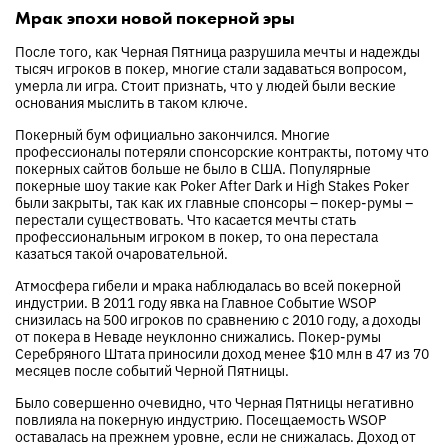
Мрак эпохи новой покерной эры
После того, как Черная Пятница разрушила мечты и надежды
тысяч игроков в покер, многие стали задаваться вопросом,
умерла ли игра. Стоит признать, что у людей были веские
основания мыслить в таком ключе.
Покерный бум официально закончился. Многие
профессионалы потеряли спонсорские контракты, потому что
покерных сайтов больше не было в США. Популярные
покерные шоу такие как Poker After Dark и High Stakes Poker
были закрыты, так как их главные спонсоры – покер-румы –
перестали существовать. Что касается мечты стать
профессиональным игроком в покер, то она перестала
казаться такой очаровательной.
Атмосфера гибели и мрака наблюдалась во всей покерной
индустрии. В 2011 году явка на Главное Событие WSOP
снизилась на 500 игроков по сравнению с 2010 году, а доходы
от покера в Неваде неуклонно снижались. Покер-румы
Серебряного Штата приносили доход менее $10 млн в 47 из 70
месяцев после событий Черной Пятницы.
Было совершенно очевидно, что Черная Пятницы негативно
повлияла на покерную индустрию. Посещаемость WSOP
оставалась на прежнем уровне, если не снижалась. Доход от