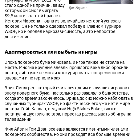
стало одной из причин, ввиду
Грег Мерсон.
которых он смог выиграть
$9,5 млн и золотой браслет.
История Мерсона – одна из величайших историй успеха в
покере. Он не только одержал победу в Главном Турнире
WSOP, но и одолел наркозависимость, а это непростое
достижение.
Адаптироваться или выбыть из игры
Эпоха покерного бума миновала, и игра также не стояла на
месте. Многие крупные звезды прошлого века либо бросили
покер, либо уже не могли конкурировать с современными
звездами и потерпели крах.
Эрик Линдгрен, который считался одним из лучших игроков в
эпоху покерного бума, несколько раз заявлял о банкротстве,
когда это время закончилось. Эрика до сих можно наблюдать в
случайных турнирах WSOP, но фактически его уже нет в мире
покера. Гейб Каплан, ведущий High Stakes Poker, также
покинул индустрию покера, перестав рассказывать об игре на
телевидении.
Фил Айви и Том Дван все еще являются именитыми членами
покерного сообщества, но они проводят все больше времени