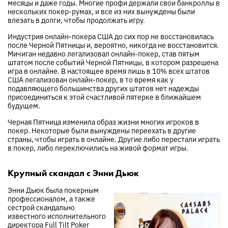
месяцы и даже годы. Многие профи держали свои банкроллы в
нескольких покер-румах, и все из них вынуждены были
влезать в долги, чтобы продолжать игру.
Индустрия онлайн-покера США до сих пор не восстановилась
после Черной Пятницы и, вероятно, никогда не восстановится.
Мичиган недавно легализовал онлайн-покер, став пятым
штатом после событий Черной Пятницы, в котором разрешена
игра в онлайне. В настоящее время лишь в 10% всех штатов
США легализован онлайн-покер, в то время как у
подавляющего большинства других штатов нет надежды
присоединиться к этой счастливой пятерке в ближайшем
будущем.
Черная Пятница изменила образ жизни многих игроков в
покер. Некоторые были вынуждены переехать в другие
страны, чтобы играть в онлайне. Другие либо перестали играть
в покер, либо переключились на живой формат игры.
Крупный скандал с Энни Дьюк
Энни Дьюк была покерным
профессионалом, а также
сестрой скандально
известного исполнительного
директора Full Tilt Poker