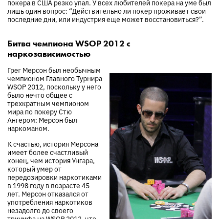
покера в США резко упал. У всех любителей покера на уме был
лишь один вопрос: “Действительно ли покер проживает свои
последние дни, или индустрия еще может восстановиться?”.
Битва чемпиона WSOP 2012 с
наркозависимостью
Грег Мерсон был необычным
чемпионом Главного Турнира
WSOP 2012, поскольку у него
было нечто общее с
трехкратным чемпионом
мира по покеру Стю
Ангером: Мерсон был
наркоманом.
К счастью, история Мерсона
имеет более счастливый
конец, чем история Унгара,
который умер от
передозировки наркотиками
в 1998 году в возрасте 45
лет. Мерсон отказался от
употребления наркотиков
незадолго до своего
триумфа на WSOP 2012, что