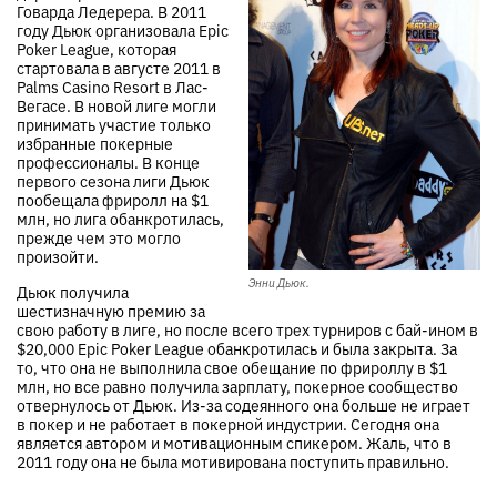
Говарда Ледерера. В 2011
году Дьюк организовала Epic
Poker League, которая
стартовала в августе 2011 в
Palms Casino Resort в Лас-
Вегасе. В новой лиге могли
принимать участие только
избранные покерные
профессионалы. В конце
первого сезона лиги Дьюк
пообещала фриролл на $1
млн, но лига обанкротилась,
прежде чем это могло
произойти.
Энни Дьюк.
Дьюк получила
шестизначную премию за
свою работу в лиге, но после всего трех турниров с бай-ином в
$20,000 Epic Poker League обанкротилась и была закрыта. За
то, что она не выполнила свое обещание по фрироллу в $1
млн, но все равно получила зарплату, покерное сообщество
отвернулось от Дьюк. Из-за содеянного она больше не играет
в покер и не работает в покерной индустрии. Сегодня она
является автором и мотивационным спикером. Жаль, что в
2011 году она не была мотивирована поступить правильно.