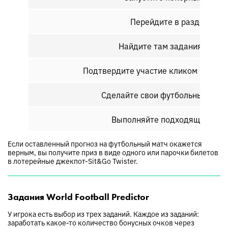
Перейдите в раздел зада
Найдите там задания World F
Подтвердите участие кликом на «Opt
Сделайте свои футбольные прог
Выполняйте подходящие вам
Если оставленный прогноз на футбольный матч окажется
верным, вы получите приз в виде одного или парочки билетов
в лотерейные джекпот-Sit&Go Twister.
Задания World Football Predictor
У игрока есть выбор из трех заданий. Каждое из заданий:
заработать какое-то количество бонусных очков через