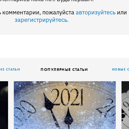
ь комментарии, пожалуйста
авторизуйтесь
или
зарегистрируйтесь.
ПОПУЛЯРНЫЕ СТАТЬИ
Е СТАТЬИ
НОВЫЕ 