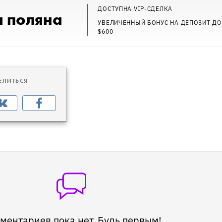
ДОСТУПНА VIP-СДЕЛКА
я поляна
УВЕЛИЧЕННЫЙ БОНУС НА ДЕПОЗИТ ДО
$600
ЕЛИТЬСЯ
ментариев пока нет. Будь первым!