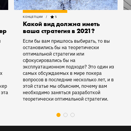
КОНЦЕПЦИИ
5
Какой вид должна иметь
ер
ваша стратегия в 2021?
й
Если бы вам пришлось выбирать, то вы
остановились бы на теоретически
оптимальной стратегии или
сфокусировались бы на
эксплуатационном подходе? Это один из
х
самых обсуждаемых в мире покера
вопросов в последние несколько лет, и в
кер
этой статье мы объясним, почему вам
 эта
необходимо заняться разработкой
теоретически оптимальной стратегии.