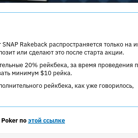
 SNAP Rakeback распространяется только на и
озит или сделают это после старта акции.
тельные 20% рейкбека, за время проведения 
ать минимум $10 рейка.
олнительного рейкбека, как уже говорилось,
 Poker по
этой ссылке