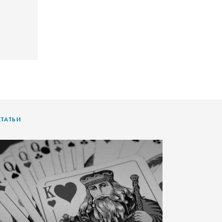
СТАТЬИ