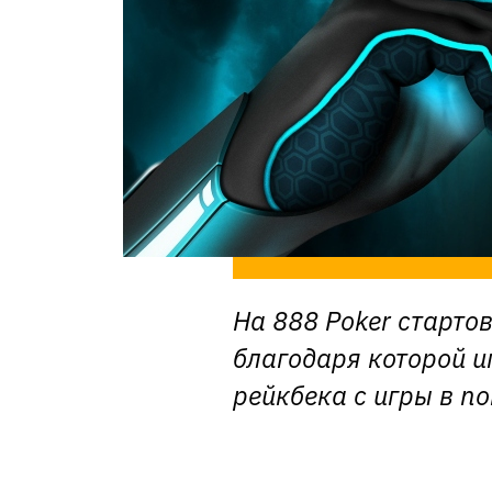
На 888 Poker старто
благодаря которой и
рейкбека с игры в п