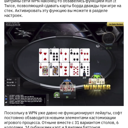
Витрины сети WPN наконец-то обзавелись функцией Run It
Twice, позволяющей сдавать карты борда дважды при игре на
стек. Активировать эту функцию вы можете в разделе
настроек.
Поскольку в WPN уже давно не функционируют лейауты, софт
постоянно обзаводится новыми элементами кастомизации
игрового процесса. Отныне вместе с 31 вариантом столов, 6
колодами, 24 рубашками карт и 9 видами баттонов