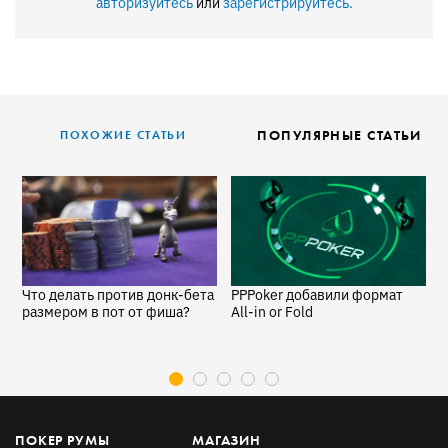
авторизуйтесь
или
зарегистрируйтесь.
ПОПУЛЯРНЫЕ СТАТЬИ
ПОХОЖИЕ СТАТЬИ
Что делать против донк-бета
PPPoker добавили формат
К
размером в пот от фиша?
All-in or Fold
с
ПОКЕР РУМЫ
МАГАЗИН