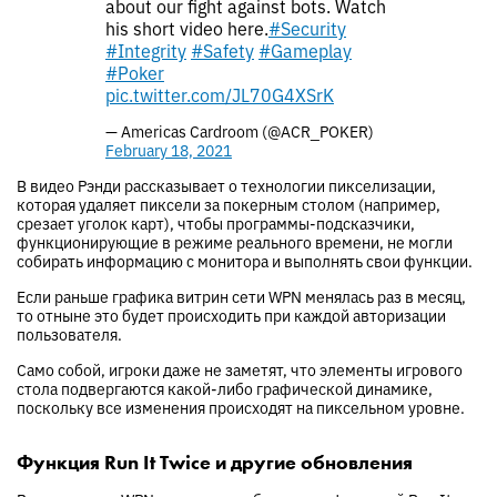
about our fight against bots. Watch
his short video here.
#Security
#Integrity
#Safety
#Gameplay
#Poker
pic.twitter.com/JL70G4XSrK
— Americas Cardroom (@ACR_POKER)
February 18, 2021
В видео Рэнди рассказывает о технологии пикселизации,
которая удаляет пиксели за покерным столом (например,
срезает уголок карт), чтобы программы-подсказчики,
функционирующие в режиме реального времени, не могли
собирать информацию с монитора и выполнять свои функции.
Если раньше графика витрин сети WPN менялась раз в месяц,
то отныне это будет происходить при каждой авторизации
пользователя.
Само собой, игроки даже не заметят, что элементы игрового
стола подвергаются какой-либо графической динамике,
поскольку все изменения происходят на пиксельном уровне.
Функция Run It Twice и другие обновления