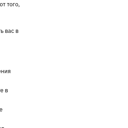
т того,
ь вас в
ения
е в
е