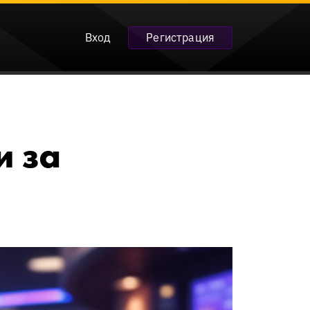
Вход
Регистрация
и за