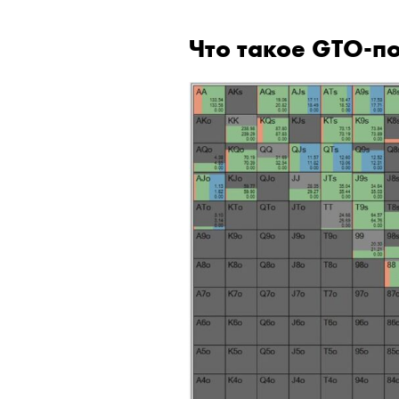
Что такое GTO-п