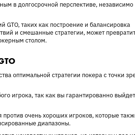
ным в долгосрочной перспективе, независимо о
й GTO, таких как построение и балансировка
твий и смешанные стратегии, может превратит
окерным столом.
 GTO
тва оптимальной стратегии покера с точки зр
ого игрока, так как вы гарантированно выйдет
я против очень хороших игроков, которые такж
нсированные диапазоны.