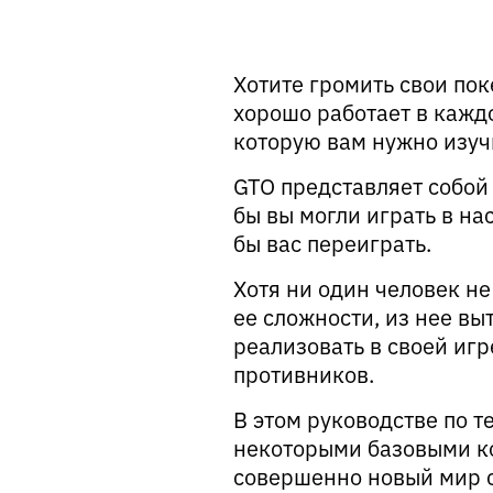
Хотите громить свои пок
хорошо работает в каждо
которую вам нужно изуч
GTO представляет собой
бы вы могли играть в на
бы вас переиграть.
Хотя ни один человек не
ее сложности, из нее в
реализовать в своей игр
противников.
В этом руководстве по т
некоторыми базовыми к
совершенно новый мир с