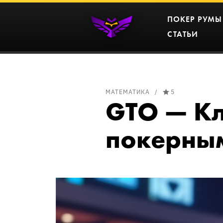
ПОКЕР РУМЫ
СТАТЬИ
МАТЕМАТИКА
5
GTO — Кл
покерным