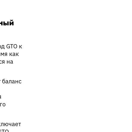
нный
од GTO к
емя как
ся на
т баланс
я
го
ключает
GTO