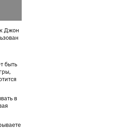
ик Джон
льзован
т быть
гры,
отится
вать в
вая
грываете