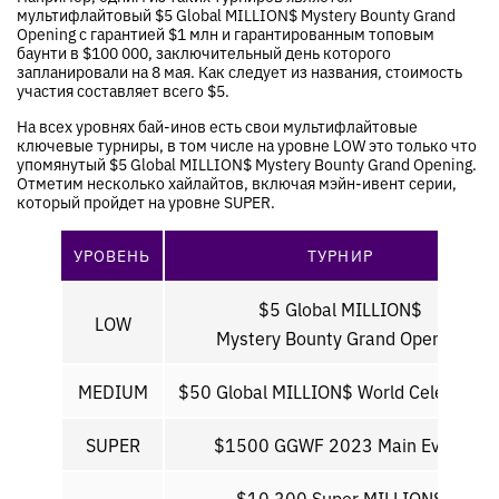
мультифлайтовый $5 Global MILLION$ Mystery Bounty Grand
Opening с гарантией $1 млн и гарантированным топовым
баунти в $100 000, заключительный день которого
запланировали на 8 мая. Как следует из названия, стоимость
участия составляет всего $5.
На всех уровнях бай-инов есть свои мультифлайтовые
ключевые турниры, в том числе на уровне LOW это только что
упомянутый $5 Global MILLION$ Mystery Bounty Grand Opening.
Отметим несколько хайлайтов, включая мэйн-ивент серии,
который пройдет на уровне SUPER.
УРОВЕНЬ
ТУРНИР
$5 Global MILLION$
LOW
Mystery Bounty Grand Opening
MEDIUM
$50 Global MILLION$ World Celebratio
SUPER
$1500 GGWF 2023 Main Event
$10 300 Super MILLION$