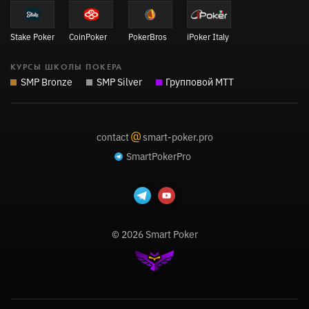
Stake Poker
CoinPoker
PokerBros
iPoker Italy
КУРСЫ ШКОЛЫ ПОКЕРА
SMP Bronze
SMP Silver
Групповой MTT
@
contact
smart-poker.pro
SmartPokerPro
© 2026 Smart Poker