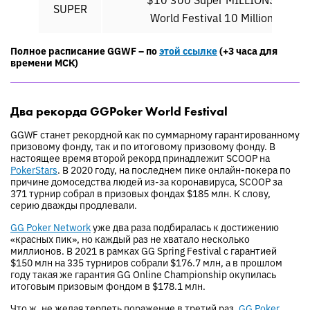
SUPER
World Festival 10 Million
Полное расписание GGWF – по
этой ссылке
(+3 часа для
времени МСК)
Два рекорда GGPoker World Festival
GGWF станет рекордной как по суммарному гарантированному
призовому фонду, так и по итоговому призовому фонду. В
настоящее время второй рекорд принадлежит SCOOP на
PokerStars
. В 2020 году, на последнем пике онлайн-покера по
причине домоседства людей из-за коронавируса, SCOOP за
371 турнир собрал в призовых фондах $185 млн. К слову,
серию дважды продлевали.
GG Poker Network
уже два раза подбиралась к достижению
«красных пик», но каждый раз не хватало несколько
миллионов. В 2021 в рамках GG Spring Festival с гарантией
$150 млн на 335 турниров собрали $176.7 млн, а в прошлом
году такая же гарантия GG Online Championship окупилась
итоговым призовым фондом в $178.1 млн.
Что ж, не желая терпеть поражение в третий раз,
GG Poker