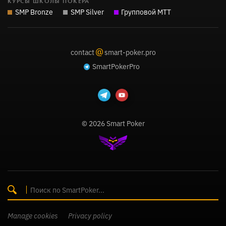
КУРСЫ ШКОЛЫ ПОКЕРА
SMP Bronze
SMP Silver
Групповой MTT
@
contact
smart-poker.pro
SmartPokerPro
© 2026 Smart Poker
Manage cookies
Privacy policy