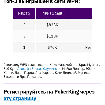
Топ-3 выигрышей в сети WPN:
МЕСТО
ПРИЗОВЫЕ
3
$838K
3
$110K
1
$76K
Регулярны
В команду WPN также входят Крис Манимейкер, Крис Мурман,
Роб Кун,
Джефф «Боски» Служински
, Майкл Лонкар, Эбони
Кенни, Джон Парди, Ана Маркес, Кэти Линдсей, Моника
Зукович и Дрю Гонсалес.
Регистрируйтесь на PokerKing через
эту страницу