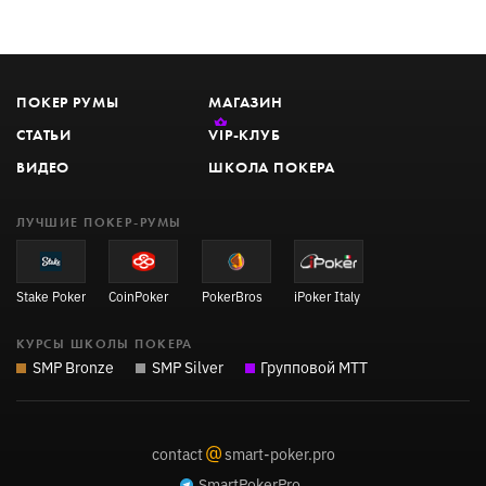
ПОКЕР РУМЫ
МАГАЗИН
СТАТЬИ
VIP
-КЛУБ
ВИДЕО
ШКОЛА ПОКЕРА
ЛУЧШИЕ ПОКЕР-РУМЫ
Stake Poker
CoinPoker
PokerBros
iPoker Italy
КУРСЫ ШКОЛЫ ПОКЕРА
SMP Bronze
SMP Silver
Групповой MTT
@
contact
smart-poker.pro
SmartPokerPro