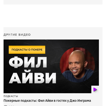
ДРУГИЕ ВИДЕО
ПОДКАСТЫ
П
Покерные подкасты: Фил Айви в гостях у Джо Инграма
П