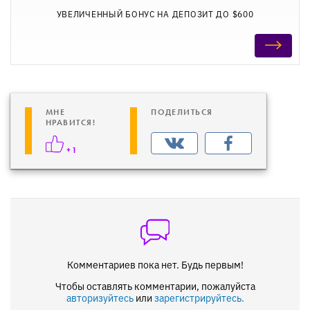
УВЕЛИЧЕННЫЙ БОНУС НА ДЕПОЗИТ ДО $600
МНЕ
ПОДЕЛИТЬСЯ
НРАВИТСЯ!
+1
Комментариев пока нет. Будь первым!
Чтобы оставлять комментарии, пожалуйста
авторизуйтесь
или
зарегистрируйтесь.