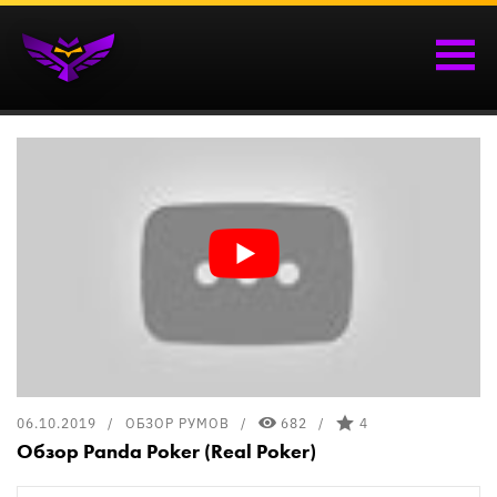
06.10.2019
ОБЗОР РУМОВ
682
4
Обзор Panda Poker (Real Poker)