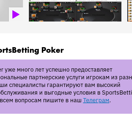
rtsBetting Poker
er уже много лет успешно предоставляет
ональные партнерские услуги игрокам из раз
аши специалисты гарантируют вам высокий
обслуживания и выгодные условия в SportsBett
о всем вопросам пишите в наш
Телеграм
.