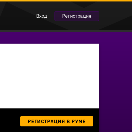
Вход
Регистрация
РЕГИСТРАЦИЯ В РУМЕ