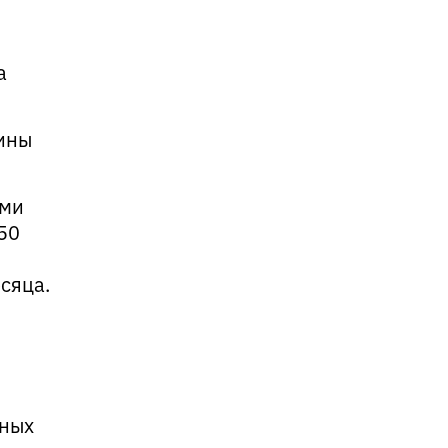
а
пины
ими
50
сяца.
ьных