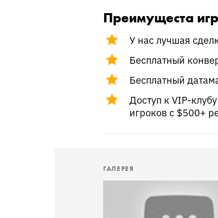
Преимущеста иг
У нас лучшая сделк
Бесплатный конвер
Бесплатный датама
Доступ к VIP-клуб
игроков с $500+ ре
ГАЛЕРЕЯ
Previous