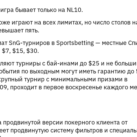
 игра бывает только на NL10.
тоже играют на всех лимитах, но число столов н
евышает пять.
т SnG-турниров в Sportsbetting — местные С
 $7, $15, $30.
вляют турниры с бай-инами до $25 и не больш
События по выходным могут иметь гарантию до 
крупный турнир с минимальными призами в
09, проходит в первое воскресенье каждого ме
на продвинутой версии покерного клиента от
меет продвинутую систему фильтров и специал