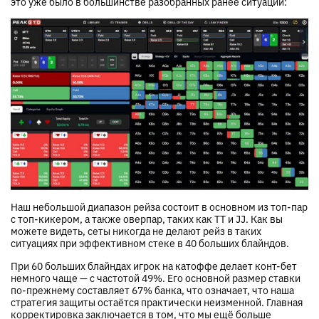
это уже было в большинстве разобранных ранее ситуаций:
Наш небольшой диапазон рейза состоит в основном из топ-пар
с топ-кикером, а также оверпар, таких как TT и JJ. Как вы
можете видеть, сеты никогда не делают рейз в таких
ситуациях при эффективном стеке в 40 больших блайндов.
При 60 больших блайндах игрок на катоффе делает конт-бет
немного чаще — с частотой 49%. Его основной размер ставки
по-прежнему составляет 67% банка, что означает, что наша
стратегия защиты остаётся практически неизменной. Главная
корректировка заключается в том, что мы ещё больше