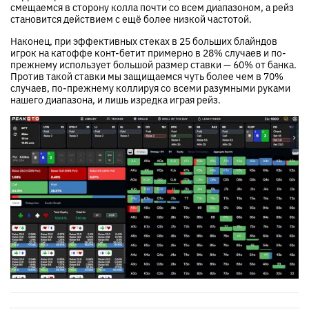
смещаемся в сторону колла почти со всем диапазоном, а рейз
становится действием с ещё более низкой частотой.
Наконец, при эффективных стеках в 25 больших блайндов
игрок на катоффе конт-бетит примерно в 28% случаев и по-
прежнему использует большой размер ставки — 60% от банка.
Против такой ставки мы защищаемся чуть более чем в 70%
случаев, по-прежнему коллируя со всеми разумными руками
нашего диапазона, и лишь изредка играя рейз.