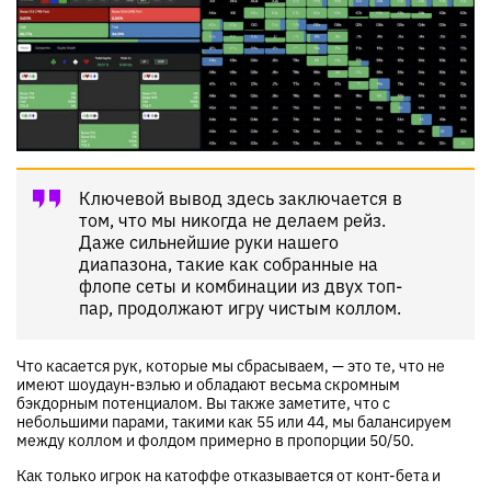
Ключевой вывод здесь заключается в
том, что мы никогда не делаем рейз.
Даже сильнейшие руки нашего
диапазона, такие как собранные на
флопе сеты и комбинации из двух топ-
пар, продолжают игру чистым коллом.
Что касается рук, которые мы сбрасываем, — это те, что не
имеют шоудаун-вэлью и обладают весьма скромным
бэкдорным потенциалом. Вы также заметите, что с
небольшими парами, такими как 55 или 44, мы балансируем
между коллом и фолдом примерно в пропорции 50/50.
Как только игрок на катоффе отказывается от конт-бета и