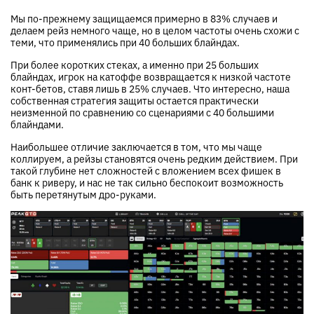
Мы по-прежнему защищаемся примерно в 83% случаев и
делаем рейз немного чаще, но в целом частоты очень схожи с
теми, что применялись при 40 больших блайндах.
При более коротких стеках, а именно при 25 больших
блайндах, игрок на катоффе возвращается к низкой частоте
конт-бетов, ставя лишь в 25% случаев. Что интересно, наша
собственная стратегия защиты остается практически
неизменной по сравнению со сценариями с 40 большими
блайндами.
Наибольшее отличие заключается в том, что мы чаще
коллируем, а рейзы становятся очень редким действием. При
такой глубине нет сложностей с вложением всех фишек в
банк к риверу, и нас не так сильно беспокоит возможность
быть перетянутым дро-руками.