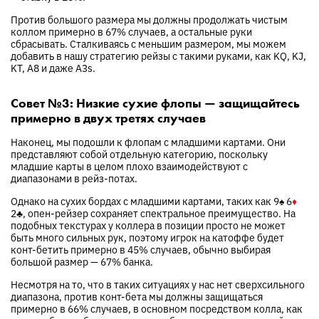
Против большого размера мы должны продолжать чистым
коллом примерно в 67% случаев, а остальные руки
сбрасывать. Сталкиваясь с меньшим размером, мы можем
добавить в нашу стратегию рейзы с такими руками, как KQ, KJ,
KT, A8 и даже A3s.
Совет №3: Низкие сухие флопы — защищайтесь
примерно в двух третях случаев
Наконец, мы подошли к флопам с младшими картами. Они
представляют собой отдельную категорию, поскольку
младшие карты в целом плохо взаимодействуют с
диапазонами в рейз-потах.
Однако на сухих бордах с младшими картами, таких как
9
♠
6
♦
2
♣
, опен-рейзер сохраняет спектральное преимущество. На
подобных текстурах у коллера в позиции просто не может
быть много сильных рук, поэтому игрок на катоффе будет
конт-бетить примерно в 45% случаев, обычно выбирая
большой размер — 67% банка.
Несмотря на то, что в таких ситуациях у нас нет сверхсильного
диапазона, против конт-бета мы должны защищаться
примерно в 66% случаев, в основном посредством колла, как