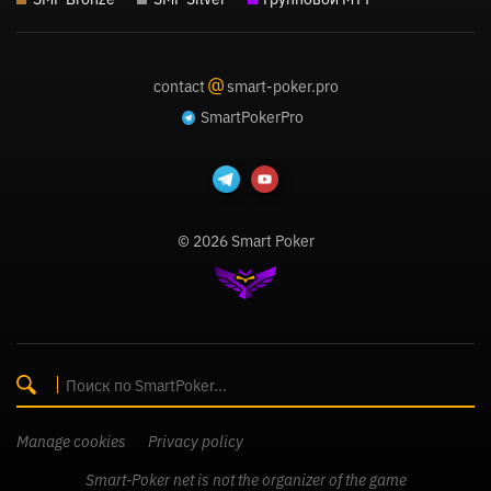
@
contact
smart-poker.pro
SmartPokerPro
© 2026 Smart Poker
Manage cookies
Privacy policy
Smart-Poker net is not the organizer of the game