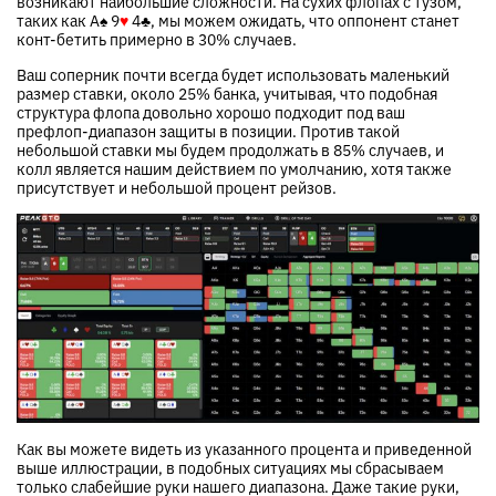
возникают наибольшие сложности. На сухих флопах с тузом,
таких как
A
♠
9
♥
4
♣
, мы можем ожидать, что оппонент станет
конт-бетить примерно в 30% случаев.
Ваш соперник почти всегда будет использовать маленький
размер ставки, около 25% банка, учитывая, что подобная
структура флопа довольно хорошо подходит под ваш
префлоп-диапазон защиты в позиции. Против такой
небольшой ставки мы будем продолжать в 85% случаев, и
колл является нашим действием по умолчанию, хотя также
присутствует и небольшой процент рейзов.
Как вы можете видеть из указанного процента и приведенной
выше иллюстрации, в подобных ситуациях мы сбрасываем
только слабейшие руки нашего диапазона. Даже такие руки,