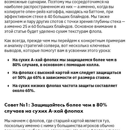
возможные сценарии. Поэтому мы сосредоточимся на
наиболее распространенном из них — а именно, когда вы
колируете опен-рейз катоффа, находясь на баттоне, при
эффективном стеке в 40 больших блайндов. Мы также
затронем и пару других спотов с точки зрения глубины стека —
а именно 25 и 60 больших блайндов. Основное внимание в
этой статье будет уделено сухим текстурам флопа.
Как всегда, прежде чем мы перейдем к конкретным примерам
и анализу стратегий солвера, вот несколько ключевых
выводов, которые помогут вам в усвоении этого урока:
На сухих А-хай флопах мы защищаемся более чем в
80% случаев, в основном с помощью колла.
На флопах с высокой картой нам следует защищаться
от 50% до 65% в зависимости от размера ставки.
На сухих низких флопах частота защиты составляет
около 65%.
Совет №1: Защищайтесь более чем в 80%
случаев на сухих А-хай флопах
Мы начнем с флопов, где старшей картой является туз,
поскольку именно с ними у большинства игроков обычно