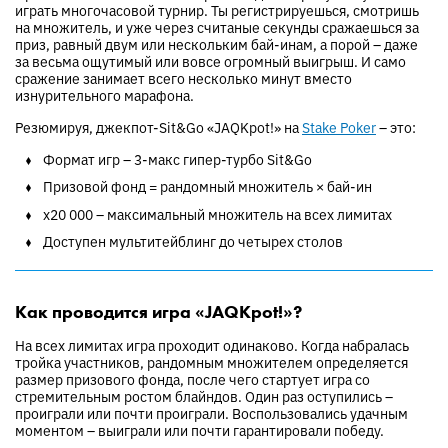
играть многочасовой турнир. Ты регистрируешься, смотришь
на множитель, и уже через считаные секунды сражаешься за
приз, равный двум или нескольким бай-инам, а порой – даже
за весьма ощутимый или вовсе огромный выигрыш. И само
сражение занимает всего несколько минут вместо
изнурительного марафона.
Резюмируя, джекпот-Sit&Go «JAQKpot!» на
Stake Poker
– это:
Формат игр – 3-макс гипер-турбо Sit&Go
Призовой фонд = рандомный множитель × бай-ин
x20 000 – максимальный множитель на всех лимитах
Доступен мультитейблинг до четырех столов
Как проводится игра «JAQKpot!»?
На всех лимитах игра проходит одинаково. Когда набралась
тройка участников, рандомным множителем определяется
размер призового фонда, после чего стартует игра со
стремительным ростом блайндов. Один раз оступились –
проиграли или почти проиграли. Воспользовались удачным
моментом – выиграли или почти гарантировали победу.