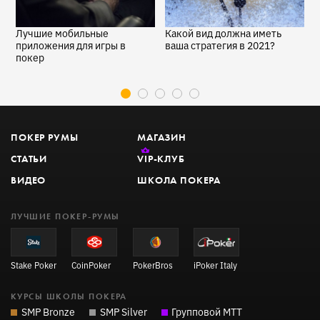
Лучшие мобильные
Какой вид должна иметь
П
приложения для игры в
ваша стратегия в 2021?
$
покер
ПОКЕР РУМЫ
МАГАЗИН
СТАТЬИ
VIP
-КЛУБ
ВИДЕО
ШКОЛА ПОКЕРА
ЛУЧШИЕ ПОКЕР-РУМЫ
Stake Poker
CoinPoker
PokerBros
iPoker Italy
КУРСЫ ШКОЛЫ ПОКЕРА
SMP Bronze
SMP Silver
Групповой MTT