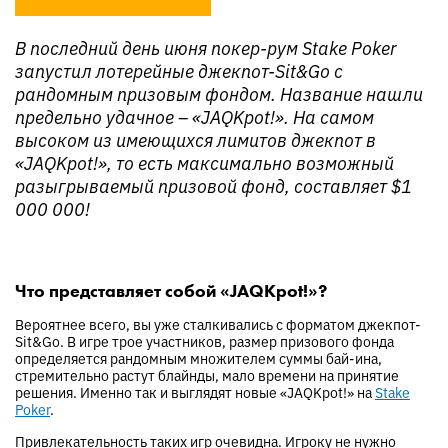
В последний день июня покер-рум Stake Poker
запустил лотерейные джекпот-Sit&Go с
рандомным призовым фондом. Название нашли
предельно удачное – «JAQKpot!». На самом
высоком из имеющихся лимитов джекпот в
«JAQKpot!», то есть максимально возможный
разыгрываемый призовой фонд, составляет $1
000 000!
Что представляет собой «JAQKpot!»?
Вероятнее всего, вы уже сталкивались с форматом джекпот-
Sit&Go. В игре трое участников, размер призового фонда
определяется рандомным множителем суммы бай-ина,
стремительно растут блайнды, мало времени на принятие
решения. Именно так и выглядят новые «JAQKpot!» на
Stake
Poker
.
Привлекательность таких игр очевидна. Игроку не нужно