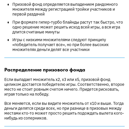
Призовой фонд определяется выпадением рандомного
множителя между регистрацией тройки участников и
первой раздачей
При формате гипер-турбо блайнды растут так быстро, что
одно решение может решить исход всей игры, а вся игра
длится считаные минуты
Игры с низкими множителями следуют принципу
«победитель получает все», но при более высоких
множителях деньги делят все участники
Распределение призового фонда
Если выпадает множитель x2, x3 или x5, призовой фонд
целиком достается победителю игры. Соответственно, второе
место не стоит ровным счетом ничего. Придется рисковать,
играя только на победу.
Все меняется, если вы видите множитель от x10 и выше. Тогда
деньги делятся среди всех, но при разнице в призовых между
местами кто-то может просто решить подождать вылета кого-
нибудь из соперников.