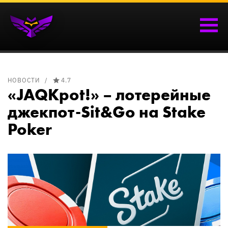
НОВОСТИ
4.7
«JAQKpot!» – лотерейные
джекпот-Sit&Go на Stake
Poker