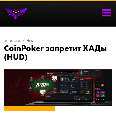
НОВОСТИ
5
CoinPoker запретит ХАДы
(HUD)