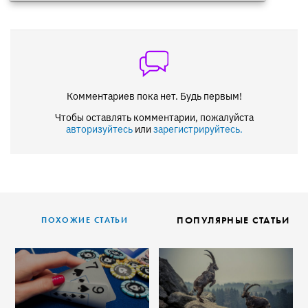
Комментариев пока нет. Будь первым!
Чтобы оставлять комментарии, пожалуйста
авторизуйтесь
или
зарегистрируйтесь.
ПОПУЛЯРНЫЕ СТАТЬИ
ПОХОЖИЕ СТАТЬИ