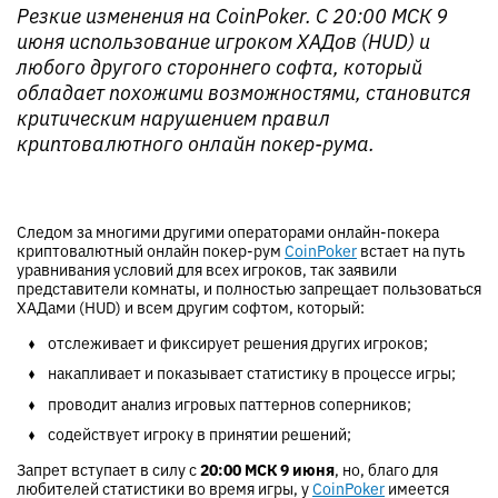
Резкие изменения на CoinPoker. С 20:00 МСК 9
июня использование игроком ХАДов (HUD) и
любого другого стороннего софта, который
обладает похожими возможностями, становится
критическим нарушением правил
криптовалютного онлайн покер-рума.
Следом за многими другими операторами онлайн-покера
криптовалютный онлайн покер-рум
CoinPoker
встает на путь
уравнивания условий для всех игроков, так заявили
представители комнаты, и полностью запрещает пользоваться
ХАДами (HUD) и всем другим софтом, который:
отслеживает и фиксирует решения других игроков;
накапливает и показывает статистику в процессе игры;
проводит анализ игровых паттернов соперников;
содействует игроку в принятии решений;
Запрет вступает в силу с
20:00 МСК 9 июня
, но, благо для
любителей статистики во время игры, у
CoinPoker
имеется