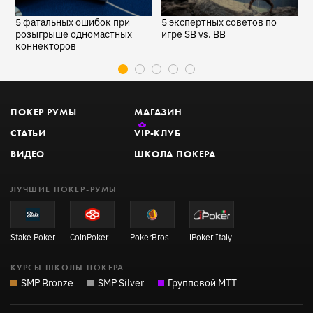
5 фатальных ошибок при
5 экспертных советов по
К
а
розыгрыше одномастных
игре SB vs. BB
к
коннекторов
ПОКЕР РУМЫ
МАГАЗИН
СТАТЬИ
VIP
-КЛУБ
ВИДЕО
ШКОЛА ПОКЕРА
ЛУЧШИЕ ПОКЕР-РУМЫ
Stake Poker
CoinPoker
PokerBros
iPoker Italy
КУРСЫ ШКОЛЫ ПОКЕРА
SMP Bronze
SMP Silver
Групповой MTT