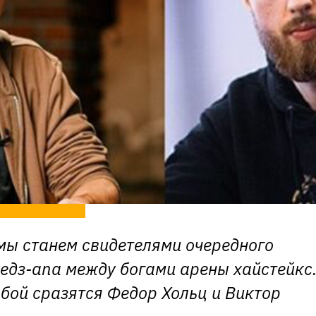
мы станем свидетелями очередного
едз-апа между богами арены хайстейкс
обой сразятся Федор Хольц и Виктор