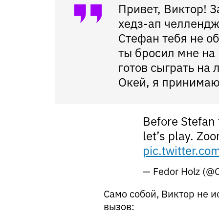
Привет, Виктор! З
хедз-ап челлендж
Стефан тебя не об
ты бросил мне на 
готов сыграть на
Окей, я принимаю
Before Stefan
let’s play. Zo
pic.twitter.c
— Fedor Holz (
Само собой, Виктор не 
вызов: