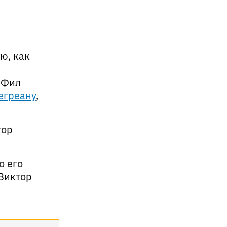
ю, как
 Фил
егреану
,
тор
о его
 Виктор