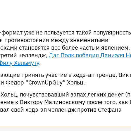
-формат уже не пользуется такой популярность
мя противостояния между знаменитыми
ками становятся все более частым явлением.
третий челлендж,
Даг Полк победил Даниэля Н
Филу Хельмуту
.
ающие принять участие в хедз-ап тренде, Вик
й и Федор “CrownUpGuy” Хольц.
Хольц, почувствовавший запах легких денег (п
ение к Виктору Малиновскому после того, как
овал свой хедз-ап челлендж против Стефана
.