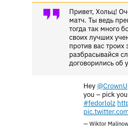
Привет, Хольц! Оч
матч. Ты ведь пре
тогда так много 
своих лучших уче
против вас троих
разбрасывайся сл
договорились об 
Hey
@CrownU
you – pick you
#fedorlolz
htt
pic.twitter.c
— Wiktor Malinows