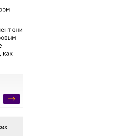
ором
мент они
азовым
е
 как
сех