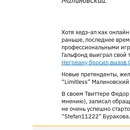
Хотя хедз-ап как онлайн
раньше, последнее вре
профессиональными игро
Гальфонд выиграл свой 
Негреану бросил вызов 
Новые претенденты, жел
“Limitless” Малиновски
В своем Твиттере Федор 
мнению), записал обращ
не очень успешно старт
“Stefan11222” Буракова