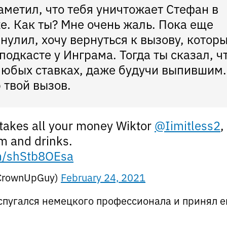
аметил, что тебя уничтожает Стефан в
е. Как ты? Мне очень жаль. Пока еще
нулил, хочу вернуться к вызову, котор
подкасте у Инграма. Тогда ты сказал, ч
 любых ставках, даже будучи выпившим.
 твой вызов.
 takes all your money Wiktor
@Iimitless2
,
om and drinks.
om/shStb8OEsa
@CrownUpGuy)
February 24, 2021
испугался немецкого профессионала и принял е