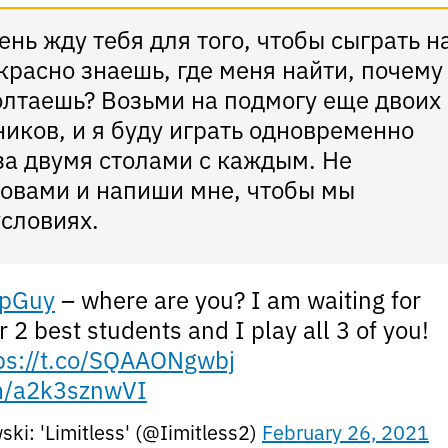
ень жду тебя для того, чтобы сыграть 
красно знаешь, где меня найти, почему
болтаешь? Возьми на подмогу еще двоих
ников, и я буду играть одновременно
 за двумя столами с каждым. Не
овами и напиши мне, чтобы мы
условиях.
pGuy
– where are you? I am waiting for
r 2 best students and I play all 3 of you!
ps://t.co/SQAAONgwbj
om/a2k3sznwVI
ki: 'Limitless' (@Iimitless2)
February 26, 2021