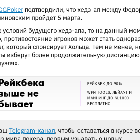
GGPoker
подтвердили, что хедз-ап между Фед
иновским пройдет 5 марта.
 условий будущего хедз-апа, то на данный мо
, противостояние игроков может стать однор
, который спонсирует Хольца. Тем не менее, н
ты изберут более продолжительную дистанцию,
дуэлях.
Рейкбека
РЕЙКБЕК ДО 90%
выше не
WPN TOOLS, ЛЕЙАУТ И
МАЙНИНГ ДО NL1000
бывает
БЕСПЛАТНО
наш
Telegram-канал
, чтобы оставаться в курсе в
з мира покера, первым узнавать о новых