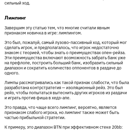
сильный ход.
Лимпинг
Завершим эту статью тем, что многие считали явным
признаком новичка в игре: лимпингом.
Это был, пожалуй, самый лузово-пассивный ход, который мог
сделать игрок, и предполагалось, что игрок недостаточно
знаком с теорией, чтобы знать о преимуществах опен-рейза.
Эти преимущества включают возможность забрать банк уже
на префлопе, построить больший банк, изобразить сильный
диапазон и сократить количество оппонентов в раздаче до
одного.
Лимпы рассматривались как такой признак слабости, что была
разработана контрстратегия — изоляционный рейз. Это был
рейз, чтобы попытаться вытеснить других игроков из раздачи
и играть против фиша в хедз-апе.
Это правда, что чаще всего лимпинг, вероятно, является
признаком слабого игрока, но лимпинг также может быть
частью прибыльной стратегии.
К примеру, это диапазон BTN при эффективном стеке 20bb: