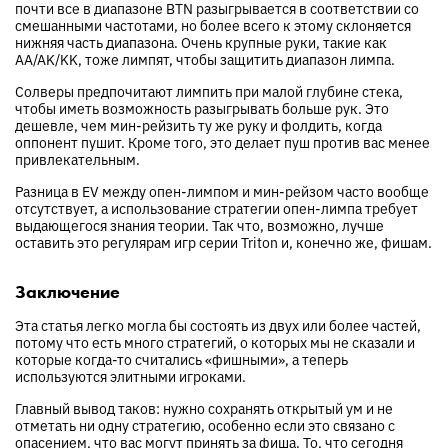
почти все в диапазоне BTN разыгрывается в соответствии со
смешанными частотами, но более всего к этому склоняется
нижняя часть диапазона. Очень крупные руки, такие как
AA/AK/KK, тоже лимпят, чтобы защитить диапазон лимпа.
Солверы предпочитают лимпить при малой глубине стека,
чтобы иметь возможность разыгрывать больше рук. Это
дешевле, чем мин-рейзить ту же руку и фолдить, когда
оппонент пушит. Кроме того, это делает пуш против вас менее
привлекательным.
Разница в EV между опен-лимпом и мин-рейзом часто вообще
отсутствует, а использование стратегии опен-лимпа требует
выдающегося знания теории. Так что, возможно, лучше
оставить это регулярам игр серии Triton и, конечно же, фишам.
Заключение
Эта статья легко могла бы состоять из двух или более частей,
потому что есть много стратегий, о которых мы не сказали и
которые когда-то считались «фишными», а теперь
используются элитными игроками.
Главный вывод таков: нужно сохранять открытый ум и не
отметать ни одну стратегию, особенно если это связано с
опасением, что вас могут принять за фиша. То, что сегодня