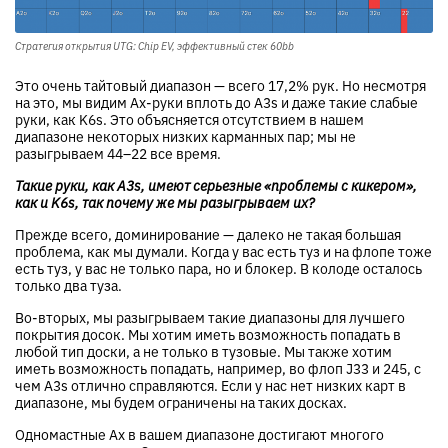
Стратегия открытия UTG: Chip EV, эффективный стек 60bb
Это очень тайтовый диапазон — всего 17,2% рук. Но несмотря
на это, мы видим Ax-руки вплоть до A3s и даже такие слабые
руки, как K6s. Это объясняется отсутствием в нашем
диапазоне некоторых низких карманных пар; мы не
разыгрываем 44–22 все время.
Такие руки, как A3s, имеют серьезные «проблемы с кикером»,
как и K6s, так почему же мы разыгрываем их?
Прежде всего, доминирование — далеко не такая большая
проблема, как мы думали. Когда у вас есть туз и на флопе тоже
есть туз, у вас не только пара, но и блокер. В колоде осталось
только два туза.
Во-вторых, мы разыгрываем такие диапазоны для лучшего
покрытия досок. Мы хотим иметь возможность попадать в
любой тип доски, а не только в тузовые. Мы также хотим
иметь возможность попадать, например, во флоп J33 и 245, с
чем A3s отлично справляются. Если у нас нет низких карт в
диапазоне, мы будем ограничены на таких досках.
Одномастные Ax в вашем диапазоне достигают многого