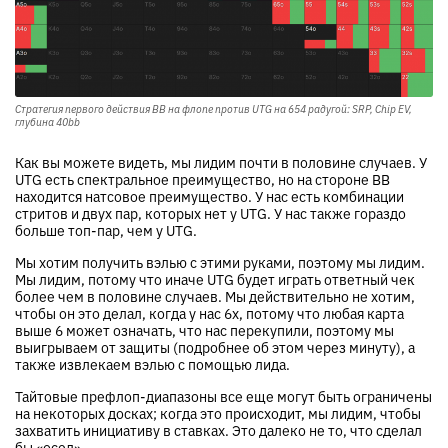
Стратегия первого действия BB на флопе против UTG на 654 радугой: SRP, Chip EV,
глубина 40bb
Как вы можете видеть, мы лидим почти в половине случаев. У
UTG есть спектральное преимущество, но на стороне BB
находится натсовое преимущество. У нас есть комбинации
стритов и двух пар, которых нет у UTG. У нас также гораздо
больше топ-пар, чем у UTG.
Мы хотим получить вэлью с этими руками, поэтому мы лидим.
Мы лидим, потому что иначе UTG будет играть ответный чек
более чем в половине случаев. Мы действительно не хотим,
чтобы он это делал, когда у нас 6x, потому что любая карта
выше 6 может означать, что нас перекупили, поэтому мы
выигрываем от защиты (подробнее об этом через минуту), а
также извлекаем вэлью с помощью лида.
Тайтовые префлоп-диапазоны все еще могут быть ограничены
на некоторых досках; когда это происходит, мы лидим, чтобы
захватить инициативу в ставках. Это далеко не то, что сделал
бы «осел».