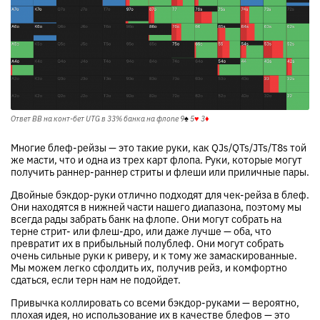
Ответ BB на конт-бет UTG в 33% банка на флопе
9
♠
5
♥
3
♦
Многие блеф-рейзы — это такие руки, как QJs/QTs/JTs/T8s той
же масти, что и одна из трех карт флопа. Руки, которые могут
получить раннер-раннер стриты и флеши или приличные пары.
Двойные бэкдор-руки отлично подходят для чек-рейза в блеф.
Они находятся в нижней части нашего диапазона, поэтому мы
всегда рады забрать банк на флопе. Они могут собрать на
терне стрит- или флеш-дро, или даже лучше — оба, что
превратит их в прибыльный полублеф. Они могут собрать
очень сильные руки к риверу, и к тому же замаскированные.
Мы можем легко сфолдить их, получив рейз, и комфортно
сдаться, если терн нам не подойдет.
Привычка коллировать со всеми бэкдор-руками — вероятно,
плохая идея, но использование их в качестве блефов — это