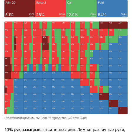
Стратегия открытия BTN: Chip EV, эффективный стек 20bb
13% рук разыгрываются через лимп. Лимпят различные руки,