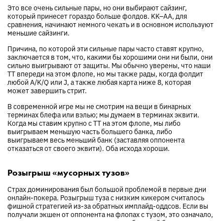
Это все очень сильные пары, но они выбирают сайзинг,
который принесет гораздо больше фолдов. KK–AA, для
сравнения, начинают немного чекать и в основном используют
меньшие сайзинги.
Причина, по которой эти сильные пары часто ставят крупно,
заключается в том, что, какими бы хорошими они ни были, они
сильно выигрывают от защиты. Мы обычно уверены, что наши
TT впереди на этом флопе, но мы также рады, когда фолдит
любой A/K/Q или J, а также любая карта ниже 8, которая
может завершить стрит.
В современной игре мы не смотрим на вещи в бинарных
терминах блефа или вэлью; мы думаем в терминах эквити.
Когда мы ставим крупно с TT на этом флопе, мы либо
выигрываем меньшую часть большего банка, либо
выигрываем весь меньший банк (заставляя оппонента
отказаться от своего эквити). Оба исхода хороши.
Розыгрыш «мусорных тузов»
Страх доминирования был большой проблемой в первые дни
онлайн-покера. Розыгрыш туза с низким кикером считалось
фишной стратегией из-за обратных имплайд-оддсов. Если вы
получали экшен от оппонента на флопах с тузом, это означало,