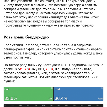
малыми усилиями. Это означает, что мы покрываем доски,
иногда попадаем в сильнейшую возможную пару, а если мы
собираем флеш или дро, то обычно мы получаем натс/или
натсовое дро. Когда у нас топ-пара без кикера, это часто
означает, что у нас хороший кандидат для блеф-кетча. В тех
немногих случаях, когда вы собираете топ-пару и
проигрываете лучшему кикеру, — вам просто не повезло.
Розыгрыш бэкдор-дро
Колл ставки на флопе, затем снова на терне и закрытие
раннер-раннер флеша или стрита было отличительной чертой
телефонов. Гэмблер, которому улыбнулась удача, когда шансы
были против него.
Но такого рода линии существуют в GTO. Предположим, что на
доске
9
♠
5
♥
3
♦
8
♦
J
♣
у BB
Q
♦
10
♦
, и он получил свой натс,
заколлировав флоп с Q-хай, а затем заколлировав терн с
флеш-дро+гатшотом. Вот его диапазон при столкновении с
пушем: