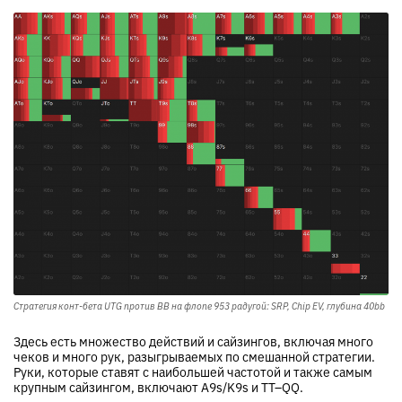
Стратегия конт-бета UTG против BB на флопе 953 радугой: SRP, Chip EV, глубина 40bb
Здесь есть множество действий и сайзингов, включая много
чеков и много рук, разыгрываемых по смешанной стратегии.
Руки, которые ставят с наибольшей частотой и также самым
крупным сайзингом, включают A9s/K9s и TT–QQ.