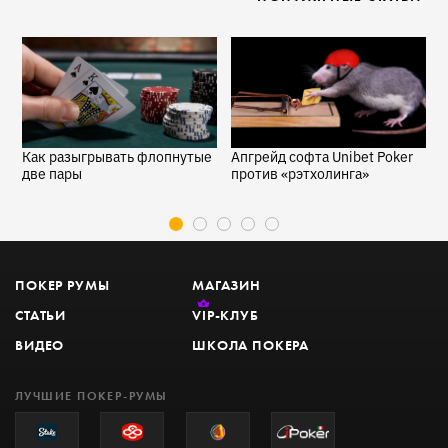
я
Как разыгрывать флопнутые
Апгрейд софта Unibet Poker
3
две пары
против «рэтхолинга»
ч
ПОКЕР РУМЫ
МАГАЗИН
СТАТЬИ
VIP
-КЛУБ
ВИДЕО
ШКОЛА ПОКЕРА
ЛУЧШИЕ ПОКЕР-РУМЫ