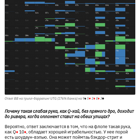
Ответ BB на трипл-баррелинг UTG (176% банка) на
9
♠
5
♥
3
♦
8
♦
J
♣
Почему такая слабая рука, как Q-хай, без прямого дро, доходит
до ривера, когда оппонент ставит на обеих улицах?
Вероятно, ответ заключается в том, что на флопе такая рука,
как
Q
♦
10
♦
, обладает хорошей играбельностью. У нее порой
есть шоудаун-вэлью. Она может поймтаь бэкдор-стрит и