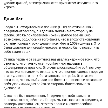
уделом фишей, а теперь являются признаком искушенного
игрока.
Донк-бет
Когда вы находитесь вне позиции (OOP) по отношению к
префлоп-агрессору, вы должны чекать в его сторону на
флопе. Это было «правилом» очень долгое время. Оно,
возможно, родилось из того факта, что в эпоху становления
онлайн-покера игроки делали конт-бет в 100% случаев. Это
были славные дни онлайн-покера, и можно было позволить
себе такие вещи.
Ставка первым от защитника называлась «донк-бетом», что
означало, что только осел (donkey) мог нарушить
общепринятое правило. Это считалось плохой игрой, потому
что вы могли надежно ожидать, что оппонент сделает первую
ставку, и вместо донк-бета сделать чек-рейз. Это также
означало, что вы выбивали все блефы оппонента и оставляли
себя уязвимыми для рейза со стороны более сильного
диапазона.
С тех пор был введен новый термин для нейтрального
описания этого действия. Теперь мы называем это «лидом», и
солверы доказали нам, что это вполне жизнеспособная
стратегия на правильных досках.