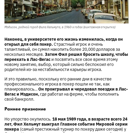
Мэдисон, родной город Фила Хельмута, в 1960-х годах (винтажная открытка)
Наконец, в университете его жизнь изменилась, когда он
открыл для себя покер.
Страстный игрок и очень
талантливый, он сумел накопить более 20,000 долларов за
несколько месяцев.
Затем Фил решил бросить школу, чтобы
переехать в Лас-Вегас
и посвятить все свое время этому
новому занятию, выбор, который сильно беспокоил его
родителей из-за нестабильности карьеры игрока.
И это правильно, поскольку его ранние дни в качестве
профессионального игрока в покер пошли не так, как
планировалось…
Он проигрывал и чередовал поездки в Лас-
Вегас и Мэдисон,
где работал на ферме, чтобы пополнить
свой банкролл.
Раннее признание
Но упорство окупилось.
18 мая 1989 года, в возрасте всего 24
лет, Фил Хельмут выиграл Главное событие Мировой серии
покера
(самый престижный турнир по покеру даже сегодня) у