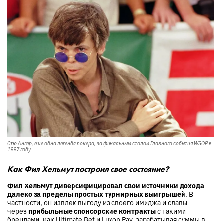
Стю Ангер, еще одна легенда покера, за финальным столом Главного события WSOP в
1997 году
Как Фил Хельмут построил свое состояние?
Фил Хельмут диверсифицировал свои источники дохода
далеко за пределы простых турнирных выигрышей
. В
частности, он извлек выгоду из своего имиджа и славы
через
прибыльные спонсорские контракты
с такими
брендами, как Ultimate Bet и Luxon Pay, зарабатывая суммы в