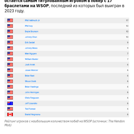
остается самым титулованным игроком в покер с 17
браслетами на WSOP
, последний из которых был выигран в
2023 году.
Рейтинг игроков с наибольшим количеством побед на WSOP (источник: The Hendon
Mob)