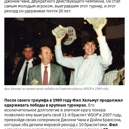
Джонни Чана, двукратного действующего чемпиона. Он стал
самым молодым игроком, выигравшим этот турнир, и этот
рекорд он удерживал почти 20 лет.
Фил Хельмут во время своей победы на Главном событии WSOP в 1989 году.
После своего триумфа в 1989 году Фил Хельмут продолжил
одерживать победы в крупных турнирах.
Его
исключительное долголетие в элитном кругу покера
позволило ему выиграть свой 11-й браслет WSOP в 2007 году,
превзойдя своих соперников Джонни Чана и Дойла Брансона,
которые оба делили мировой рекорд с 10 браслетами.
Фил