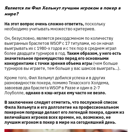
Является ли Фил Хельмут лучшим игроком в покер в
мире?
На этот вопрос очень сложно ответить,
поскольку
необходимо учитывать множество критериев.
Он, безусловно, является рекордсменом по количеству
выигранных браслетов WSOP с 17 титулами, но он начал
выигрывать их с 1980-х годов и с тех пор в среднем играл
более двадцати турниров в год.
Таким образом, у него есть
значительное преимущество перед его основными
конкурентами с точки зрения объема игры
(чем больше
турниров вы играете, тем больше у вас шансов выиграть…).
Кроме того, Фил Хельмут добился успеха и в других
разновидностях покера, помимо Техасского Холдема,
завоевав два браслета WSOP в Раззе и один в 2-7
Лоуболле,
однако в кэш-играх ему часто не везло.
В заключение следует отметить, что послужной список
Фила Хельмута и его долголетие на профессиональном
покерном поприще делают его легендой покера, одним из
величайших игроков всех времен, но, возможно, не
лучшим игроком в покер в мире на сегодняшний день.