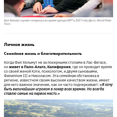
Фил Хельмут изучает соперника во время турнира WPT в 2017 году (фото: World Poker
Tour).
Личная жизнь
Семейная жизнь и благотворительность
Когда Фил Хельмут не за покерными столами в Лас-Вегасе,
он
живет в Пало-Альто, Калифорния
, где он проводит время
со своей женой Кэти, психологом, и двумя сыновьями,
Филиппом III и Николасом. Эта семейная обстановка в
регионе, известном своим высоким качеством жизни, имеет
для него важное значение, как он часто подчеркивает:
«
Я хочу
быть величайшим игроком в покер всех времен. Но всегда
ставлю семью на первое место.
»