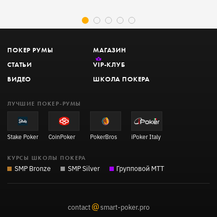
з
ПОКЕР РУМЫ
МАГАЗИН
СТАТЬИ
VIP
-КЛУБ
ВИДЕО
ШКОЛА ПОКЕРА
ЛУЧШИЕ ПОКЕР-РУМЫ
Stake Poker
CoinPoker
PokerBros
iPoker Italy
КУРСЫ ШКОЛЫ ПОКЕРА
SMP Bronze
SMP Silver
Групповой MTT
@
contact
smart-poker.pro