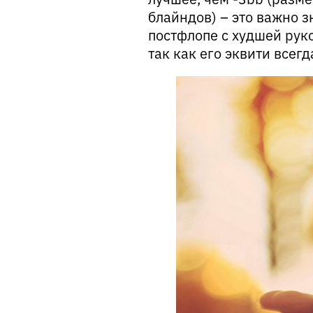
блайндов) – это важно з
постфлопе с худшей руко
так как его эквити всег