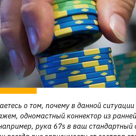
аетесь о том, почему в данной ситуации
ажем, одномастный коннектор из ранне
 например, рука 67s в ваш стандартный 
ак всегда вне зависимости от состава ст