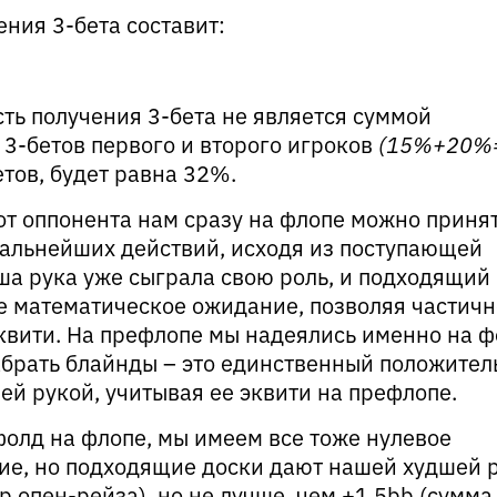
ения 3-бета составит:
ть получения 3-бета не является суммой
3-бетов первого и второго игроков
(15%+20%
етов, будет равна 32%.
от оппонента нам сразу на флопе можно приня
альнейших действий, исходя из поступающей
ша рука уже сыграла свою роль, и подходящий
е математическое ожидание, позволяя частичн
квити. На префлопе мы надеялись именно на ф
абрать блайнды – это единственный положите
ей рукой, учитывая ее эквити на префлопе.
фолд на флопе, мы имеем все тоже нулевое
е, но подходящие доски дают нашей худшей р
р опен-рейза), но не лучше, чем +1,5bb (сумма