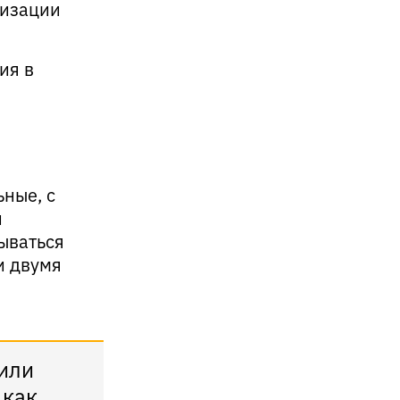
лизации
ия в
ьные, с
й
ываться
и двумя
 или
 как