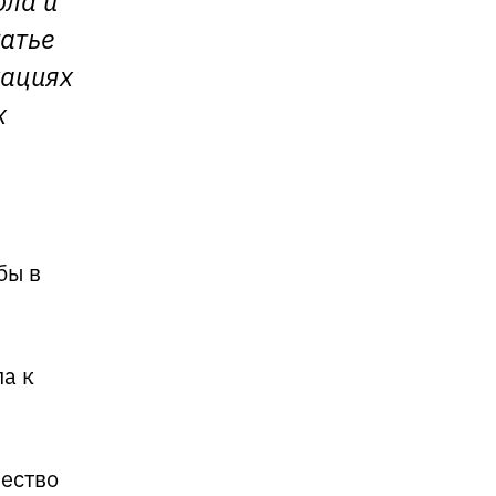
татье
уациях
х
бы в
ла к
,
чество