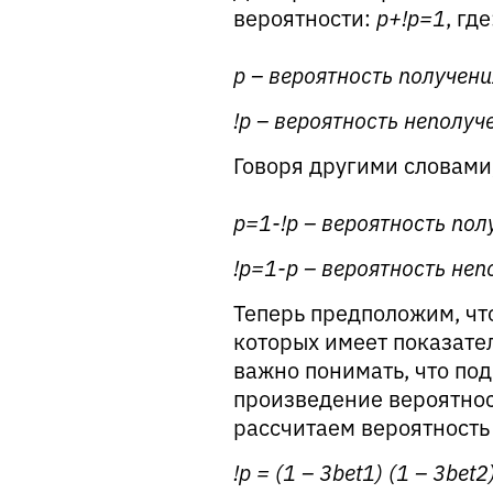
вероятности:
p+!p=1
, где
p – вероятность получени
!p – вероятность неполуч
Говоря другими словами
p=1-!p – вероятность по
!p=1-p – вероятность неп
Теперь предположим, что
которых имеет показател
важно понимать, что по
произведение вероятност
рассчитаем вероятность
!p = (1 – 3bet1) (1 – 3bet2