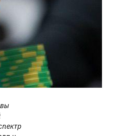
 вы
й
спектр
ола и