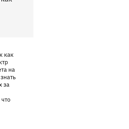
к как
ктр
ета на
 знать
х за
 что