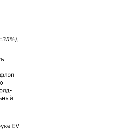
=35%)
,
ть
 флоп
о
олд-
льный
уке EV