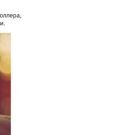
коллера,
и.