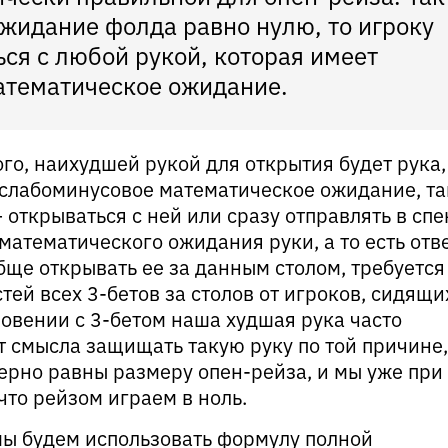
жидание фолда равно нулю, то игроку
ься с любой рукой, которая имеет
атематическое ожидание.
го, наихудшей рукой для открытия будет рука,
слабоминусовое математическое ожидание, та
 открываться с ней или сразу отправлять в спе
атематического ожидания руки, а то есть отв
бще открывать ее за данным столом, требуется
ей всех 3-бетов за столов от игроков, сидящи
новении с 3-бетом наша худшая рука часто
т смысла защищать такую руку по той причине,
мерно равны размеру опен-рейза, и мы уже при
что рейзом играем в ноль.
мы будем использовать формулу полной