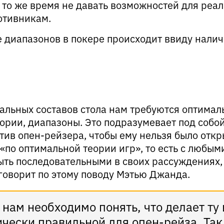
в то же время не давать возможностей для реа
отивникам.
 диапазонов в покере происходит ввиду налич
альных составов стола нам требуются оптимал
ории, диапазоны. Это подразумевает под собо
тив опен-рейзера, чтобы ему нельзя было откр
«по оптимальной теории игр», то есть с любым
ыть последовательными в своих рассуждениях,
 говорит по этому поводу Мэтью Джанда.
 нам необходимо понять, что делает ту
ически правильной для опен-рейза. Так