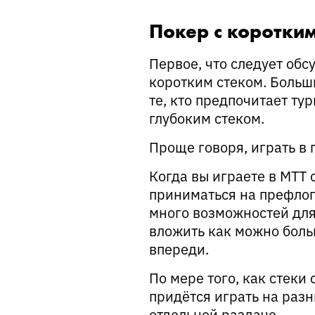
Покер с коротким
Первое, что следует обс
коротким стеком. Больш
те, кто предпочитает ту
глубоким стеком.
Проще говоря, играть в 
Когда вы играете в MTT
приниматься на префлоп
много возможностей для 
вложить как можно больш
впереди.
По мере того, как стеки
придётся играть на раз
отдельной раздаче.