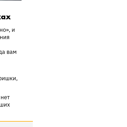
ках
но», и
ения
да вам
фишки,
 нет
чших