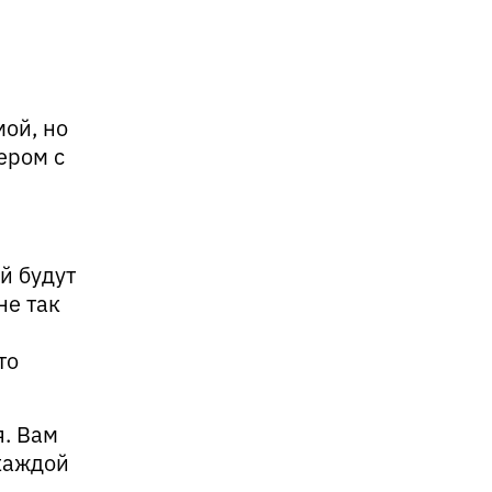
ой, но
ером с
й будут
не так
то
я. Вам
каждой