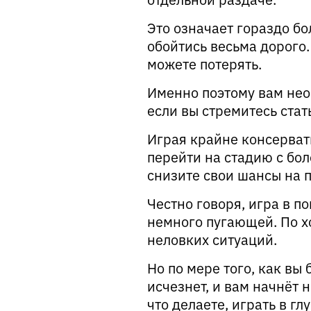
Это означает гораздо б
обойтись весьма дорого.
можете потерять.
Именно поэтому вам нео
если вы стремитесь ста
Играя крайне консервати
перейти на стадию с бол
снизите свои шансы на п
Честно говоря, игра в п
немного пугающей. По х
неловких ситуаций.
Но по мере того, как вы 
исчезнет, и вам начнёт 
что делаете, играть в гл