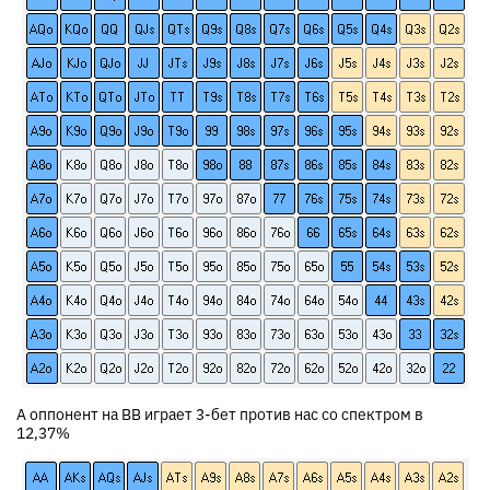
А оппонент на BB играет 3-бет против нас со спектром в
12,37%