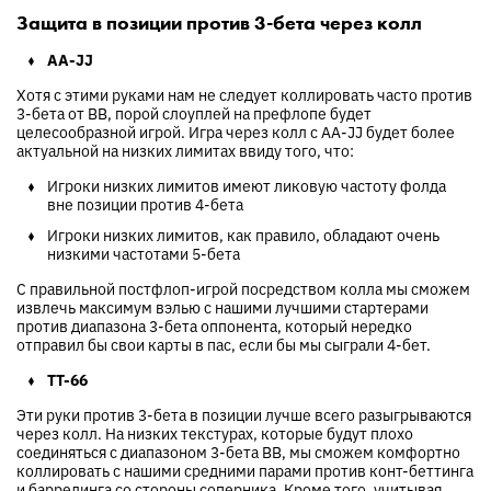
Защита в позиции против 3-бета через колл
AA-JJ
Хотя с этими руками нам не следует коллировать часто против
3-бета от BB, порой слоуплей на префлопе будет
целесообразной игрой. Игра через колл с AA-JJ будет более
актуальной на низких лимитах ввиду того, что:
Игроки низких лимитов имеют ликовую частоту фолда
вне позиции против 4-бета
Игроки низких лимитов, как правило, обладают очень
низкими частотами 5-бета
С правильной постфлоп-игрой посредством колла мы сможем
извлечь максимум вэлью с нашими лучшими стартерами
против диапазона 3-бета оппонента, который нередко
отправил бы свои карты в пас, если бы мы сыграли 4-бет.
TT-66
Эти руки против 3-бета в позиции лучше всего разыгрываются
через колл. На низких текстурах, которые будут плохо
соединяться с диапазоном 3-бета BB, мы сможем комфортно
коллировать с нашими средними парами против конт-беттинга
и баррелинга со стороны соперника. Кроме того, учитывая