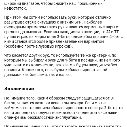
широкий диапазон, чтобы снизить наш позиционный
недостаток.
При этом мы хотим использовать руки, которые отлично
разыгрываются в ситуациях с низким SPR. Наиболее
очевидным примером таких рук являются карманные пары от
средних до высоких. Если мы находимся в позиции, то JJ и TT
лучше играются через колл 3-бета, однако без позиции 4-бет с
ними становится более привлекательным вариантом
(особенно против лузовых игроков).
Что касается других рук, то используйте те же критерии, по
которым мы выбирали руки для 4-бета в позиции, но немного
уменьшите их количество, так как мы будем находиться без
позиции. Кроме того, не забудьте сбалансировать свой
диапазон как блефами, так и вэлью.
Заключение
Понимание того, каким образом следует защищаться от 3-
бетов, является важным аспектом покера. Если мы не
займемся составлением сбалансированного спектра 3-бета, то
наши оппоненты получат возможность подвергать все наши
опен-рейзы безжалостной эксплуатации.
Принимая решение о защите от 3-бета, всегда учитывайте три