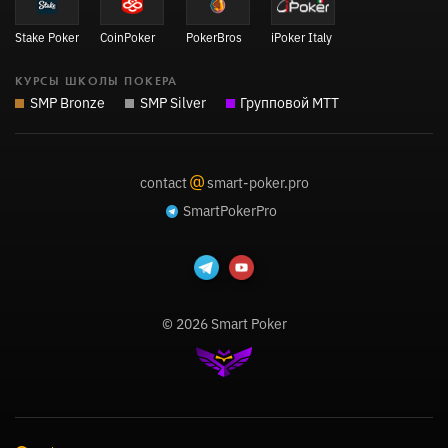
Stake Poker
CoinPoker
PokerBros
iPoker Italy
КУРСЫ ШКОЛЫ ПОКЕРА
SMP Bronze
SMP Silver
Групповой MTT
@
contact
smart-poker.pro
SmartPokerPro
© 2026 Smart Poker