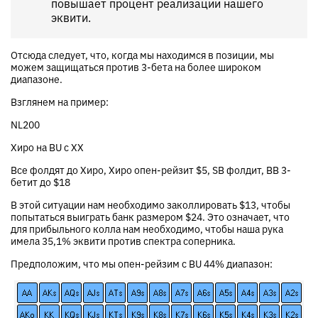
повышает процент реализации нашего
эквити.
Отсюда следует, что, когда мы находимся в позиции, мы
можем защищаться против 3-бета на более широком
диапазоне.
Взглянем на пример:
NL200
Хиро на BU с XX
Все фолдят до Хиро, Хиро опен-рейзит $5, SB фолдит, BB 3-
бетит до $18
В этой ситуации нам необходимо заколлировать $13, чтобы
попытаться выиграть банк размером $24. Это означает, что
для прибыльного колла нам необходимо, чтобы наша рука
имела 35,1% эквити против спектра соперника.
Предположим, что мы опен-рейзим с BU 44% диапазон: