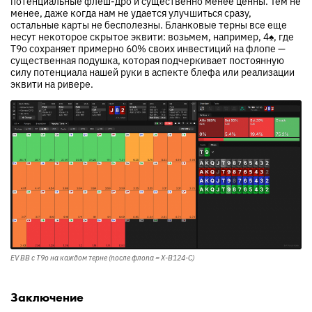
потенциальные флеш-дро и существенно менее ценны. Тем не
менее, даже когда нам не удается улучшиться сразу,
остальные карты не бесполезны. Бланковые терны все еще
несут некоторое скрытое эквити: возьмем, например,
4
♠
, где
T9o сохраняет примерно 60% своих инвестиций на флопе —
существенная подушка, которая подчеркивает постоянную
силу потенциала нашей руки в аспекте блефа или реализации
эквити на ривере.
EV BB с T9o на каждом терне (после флопа = X-B124-C)
Заключение