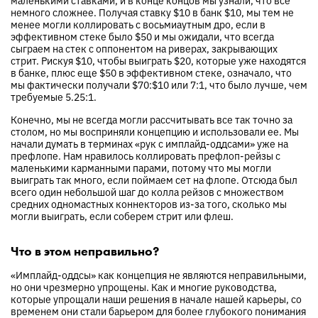
немного сложнее. Получая ставку $10 в банк $10, мы тем не
менее могли коллировать с восьмиаутным дро, если в
эффективном стеке было $50 и мы ожидали, что всегда
сыграем на стек с оппонентом на риверах, закрывающих
стрит. Рискуя $10, чтобы выиграть $20, которые уже находятся
в банке, плюс еще $50 в эффективном стеке, означало, что
мы фактически получали $70:$10 или 7:1, что было лучше, чем
требуемые 5.25:1.
Конечно, мы не всегда могли рассчитывать все так точно за
столом, но мы восприняли концепцию и использовали ее. Мы
начали думать в терминах «рук с имплайд-оддсами» уже на
префлопе. Нам нравилось коллировать префлоп-рейзы с
маленькими карманными парами, потому что мы могли
выиграть так много, если поймаем сет на флопе. Отсюда был
всего один небольшой шаг до колла рейзов с множеством
средних одномастных коннекторов из-за того, сколько мы
могли выиграть, если соберем стрит или флеш.
Что в этом неправильно?
«Имплайд-оддсы» как концепция не являются неправильными,
но они чрезмерно упрощены. Как и многие руководства,
которые упрощали наши решения в начале нашей карьеры, со
временем они стали барьером для более глубокого понимания