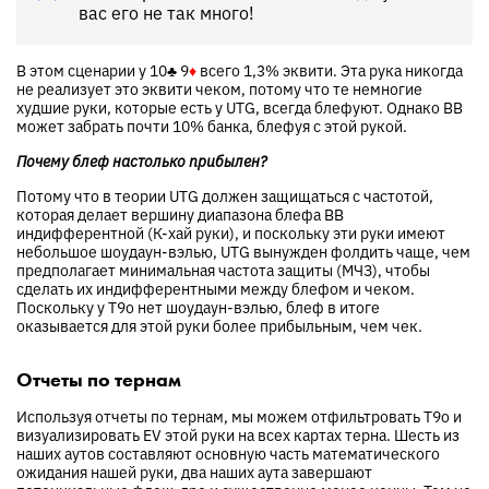
вас его не так много!
В этом сценарии у
10
♣
9
♦
всего 1,3% эквити. Эта рука никогда
не реализует это эквити чеком, потому что те немногие
худшие руки, которые есть у UTG, всегда блефуют. Однако BB
может забрать почти 10% банка, блефуя с этой рукой.
Почему блеф настолько прибылен?
Потому что в теории UTG должен защищаться с частотой,
которая делает вершину диапазона блефа BB
индифферентной (К-хай руки), и поскольку эти руки имеют
небольшое шоудаун-вэлью, UTG вынужден фолдить чаще, чем
предполагает минимальная частота защиты (МЧЗ), чтобы
сделать их индифферентными между блефом и чеком.
Поскольку у T9o нет шоудаун-вэлью, блеф в итоге
оказывается для этой руки более прибыльным, чем чек.
Отчеты по тернам
Используя отчеты по тернам, мы можем отфильтровать T9o и
визуализировать EV этой руки на всех картах терна. Шесть из
наших аутов составляют основную часть математического
ожидания нашей руки, два наших аута завершают