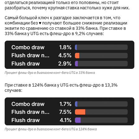
отделаться реализацией только его половины, но стоит
разобраться, почему крупная ставка настолько хуже для них.
Самый большой ключ к разгадке заключается в том, что
комбинации без
♥
получают большее снижение реализации
эквити по сравнению со ставкой в 33% банка. При ставке в
33% банка у UTG есть флеш-дро в 9,2% случаев:
Процент флеш-дро в диапазоне конт-бетa UTG в 33% банка
При ставке в 124% банка у UTG есть флеш-дро в 13,3%
случаев:
Процент флеш-дро в диапазоне конт-бетa UTG в 124% банка