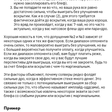
нужно заколлировать его блеф).
Вы не попадаете ни во что, но ваша рука все равно
достаточно сильна, чтобы выиграть без улучшения на
вскрытии. Как и в случае (2), для этого требуется
фактически дойти до вскрытия, когда ваша рука хороша.
Это вряд ли произойдет, когда у вас 7-хай, но это часто
актуально, когда у вас натсовое флеш-дро или пара+дро.
Хорошая новость в том, что допущения №2 и №3 зависят от
некоторых одних и тех же факторов. Если диапазон оппонента
очень силен, то маловероятно выиграть без улучшения, но вы
с большей вероятностью получите оплату, когда улучшитесь.
Если же диапазон оппонента слаб, вам будут платить реже,
когда вы закроете свое дро, но у вас будут лучшие
перспективы для выигрыша, когда вы его не закроете, будь то
за счет блефа или вскрытия с чем-то маргинальным.
Эти факторы объясняют, почему солверы редко фолдят
сильные дро, когда в эффективном стеке много денег. Это
связано не только с потенциальным выигрышем за сбор
сильных рук (то, что обычно называют имплайд-оддсами), но
также с возможностью извлечь некоторое эквити за счет
блефа со слабыми руками или вскрытия с маргинальными.
Пример