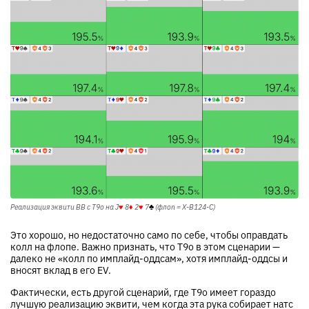
Реализация эквити BB с T9o на
J
♥
8
♦
2
♥
7
♣
(флоп = X-B124-C)
Это хорошо, но недостаточно само по себе, чтобы оправдать
колл на флопе. Важно признать, что T9o в этом сценарии —
далеко не «колл по имплайд-оддсам», хотя имплайд-оддсы и
вносят вклад в его EV.
Фактически, есть другой сценарий, где T9o имеет гораздо
лучшую реализацию эквити, чем когда эта рука собирает натс