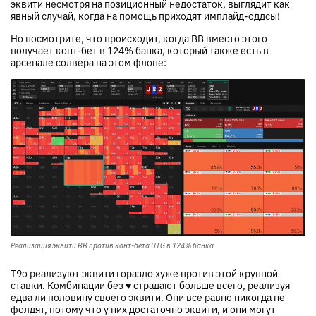
эквити несмотря на позиционный недостаток, выглядит как
явный случай, когда на помощь приходят имплайд-оддсы!
Но посмотрите, что происходит, когда BB вместо этого
получает конт-бет в 124% банка, который также есть в
арсенале солвера на этом флопе:
Реализация эквити BB против конт-бета UTG в 124% банка
T9o реализуют эквити гораздо хуже против этой крупной
ставки. Комбинации без ♥ страдают больше всего, реализуя
едва ли половину своего эквити. Они все равно никогда не
фолдят, потому что у них достаточно эквити, и они могут