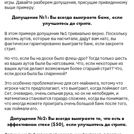
игры. Давайте разберем допущения, присущие приведенному
выше примеру:
Допущение №1: Вы всегда выиграете банк, если
улучшитесь до стрита.
В этом примере допущение №1 тривиально верно. Поскольку
восемь аутов, которые вы насчитали, дадут вам натс, вы
фактически гарантированно выиграете банк, если закроете
стрит.
Но что, если бы на доске было флеш-дро? Тогда только шесть
из ваших аутов были бы натсовыми. Что, если некоторые из
ваших аутов делают возможным более старший стрит? Что,
если доска была бы спаренной?
Это особенно проблематично для сет-майнинга, потому что
игроки часто предполагают, что выиграют, когда поймают сет.
Сет, очевидно, очень сильная рука, но он не непобедим, и
математика становится гораздо сложнее, когда вы понимаете,
что иногда можете проиграть очень большой банк после того,
как поймали его.
Допущение №2: Вы всегда выиграете то, что есть в
эффективном стеке ($50), если улучшитесь до стрита.