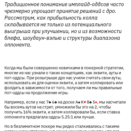
Традиционное понимание имплайд-оддсов часто
чрезмерно упрощает принятие решений с дро.
Рассмотрим, как прибыльность колла
складывается не только из потенциального
выигрыша при улучшении, но и из возможности
блефа, шоудаун-вэлью и структуры диапазона
оппонента.
Когда мы были совершенно новичками в покерной стратегии,
многие из нас узнали о таких концепциях, как эквити, ауты и
пот-оддсы. При розыгрыше дро нас учили считать свои ауты,
использовать их для оценки эквити, а затем коллировать или
фолдить в зависимости от того, получаем ли мы правильные
пот-оддсы на продолжение игры.
Например, если у нас
7
♣
6
♣
на доске
A
♠
K
♥
8
♣
5
♦
, мы насчитали
бы восемь аутов на стрит, умножили бы это на 2, чтобы
получить 16% эквити, и затем коллировали бы, если ставка
оппонента предлагала оддсы 5.25:1 или лучше.
Но в безлимитном покере мы редко сталкивались с такими
маленькими ставками, и в конце концов мы узнали, что все