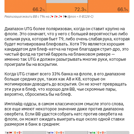
Реализация эквити BB с T9o на
J
♥
8
♦
2
♥
9
♣
(флоп = X-B124-C)
Диапазон UTG более поляризован, когда он ставит крупно на
флопе. Это означает, что у него с большей вероятностью либо
сильная рука, которая бьет T9, либо очень слабая рука, которая
будет мотивирована блефовать. Хотя T9o является хорошим
кандидатом для блеф-кетча на терне благодаря стрит-дро, это
чистый фолд на третий баррель на бланковом ривере —
именно так UTG и должен разыгрывать многие руки, которые
проиграли бы на вскрытии.
Когда UTG ставит всего 33% банка на флопе, в его диапазоне
больше средних рук, таких как A8 и K8, которые он
мотимирован доводить до вскрытия. Он не хочет превращать
эти руки в блеф, что хорошо для BB, чьи скромные пары,
вероятно, сбросились бы на блеф.
Имплайд-оддсы, в самом классическом смысле этого слова,
все еще имеют некоторое значение даже против диапазона
овербета. Если BB удастся собрать натс против овербета на
флопе, он может ожидать выиграть еще около одной ставки
размером в банк в среднем: