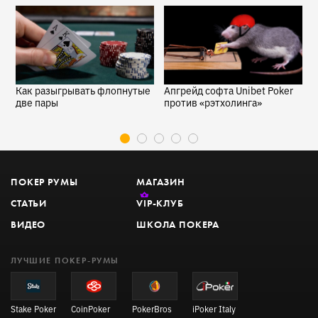
я
Как разыгрывать флопнутые
Апгрейд софта Unibet Poker
3
две пары
против «рэтхолинга»
ч
ПОКЕР РУМЫ
МАГАЗИН
СТАТЬИ
VIP
-КЛУБ
ВИДЕО
ШКОЛА ПОКЕРА
ЛУЧШИЕ ПОКЕР-РУМЫ
Stake Poker
CoinPoker
PokerBros
iPoker Italy