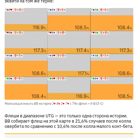
эквити на том же терне:
Реализация эквити BB на терне
J
♥
8
♦
2
♥
7
♥
с T9o (флоп = X-B33-C)
Флеши в диапазоне UTG — это только одна сторона истории.
BB собирает флеш на этой карте в 21,6% случаев после колла
овербета по сравнению с 10,6% после колла малого конт-бета.