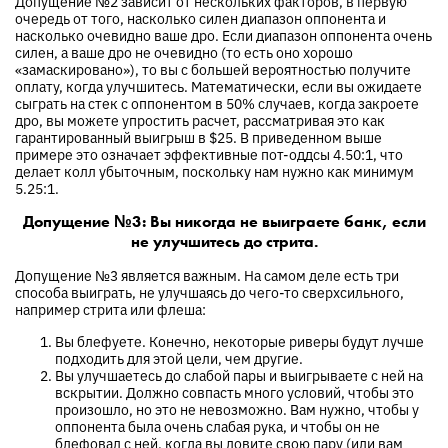
Допущение №2 зависит от нескольких факторов, в первую
очередь от того, насколько силен диапазон оппонента и
насколько очевидно ваше дро. Если диапазон оппонента очень
силен, а ваше дро не очевидно (то есть оно хорошо
«замаскировано»), то вы с большей вероятностью получите
оплату, когда улучшитесь. Математически, если вы ожидаете
сыграть на стек с оппонентом в 50% случаев, когда закроете
дро, вы можете упростить расчет, рассматривая это как
гарантированный выигрыш в $25. В приведенном выше
примере это означает эффективные пот-оддсы 4.50:1, что
делает колл убыточным, поскольку нам нужно как минимум
5.25:1.
Допущение №3: Вы никогда не выиграете банк, если
не улучшитесь до стрита.
Допущение №3 является важным. На самом деле есть три
способа выиграть, не улучшаясь до чего-то сверхсильного,
например стрита или флеша:
Вы блефуете. Конечно, некоторые риверы будут лучше
подходить для этой цели, чем другие.
Вы улучшаетесь до слабой пары и выигрываете с ней на
вскрытии. Должно совпасть много условий, чтобы это
произошло, но это не невозможно. Вам нужно, чтобы у
оппонента была очень слабая рука, и чтобы он не
блефовал с ней, когда вы ловите свою пару (или вам