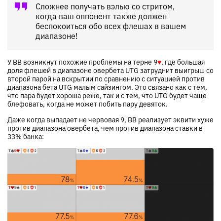
Сложнее получать вэлью со стритом,
когда ваш оппонент также должен
беспокоиться обо всех флешах в вашем
диапазоне!
У BB возникнут похожие проблемы на терне
9
♥
, где большая
доля флешей в диапазоне овербета UTG затруднит выигрыш со
второй парой на вскрытии по сравнению с ситуацией против
диапазона бета UTG малым сайзингом. Это связано как с тем,
что пара будет хороша реже, так и с тем, что UTG будет чаще
блефовать, когда не может побить пару девяток.
Даже когда выпадает не червовая 9, BB реализует эквити хуже
против диапазона овербета, чем против диапазона ставки в
33% банка: