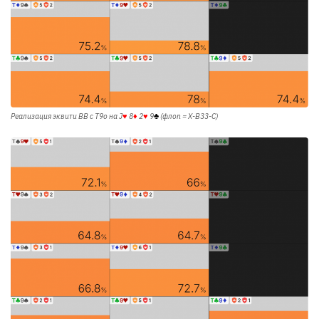
Реализация эквити BB с T9o на
J
♥
8
♦
2
♥
9
♣
(флоп = X-B33-C)