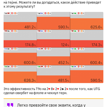
на терне. Можете ли вы догадаться, какое действие приведет
к этому результату?
Это эффективность T9o на
J
♥
8
♦
2
♥
2
♣
2
♦
после того, как UTG
сделал овербет на флопе и чекнул терн.
Легко превзойти свое эквити, когда у