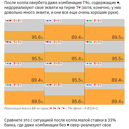
После колла овербета даже комбинации T9o, содержащие
♥
,
недореализуют свое эквити на терне
7
♥
(хотя, конечно, у них
довольно много эквити, и они все еще очень хорошие руки).
Реализация эквити BB на терне
J
♥
8
♦
2
♥
7
♥
с T9o (флоп = X-B124-C)
Сравните это с ситуацией после колла малой ставки в 33%
банка, где даже комбинации без
♥
овер-реализуют свое