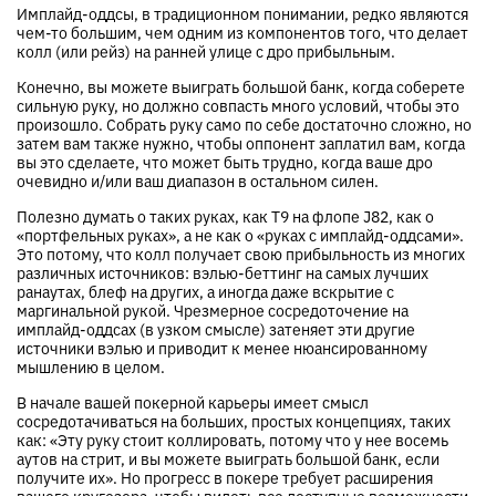
Имплайд-оддсы, в традиционном понимании, редко являются
чем-то большим, чем одним из компонентов того, что делает
колл (или рейз) на ранней улице с дро прибыльным.
Конечно, вы можете выиграть большой банк, когда соберете
сильную руку, но должно совпасть много условий, чтобы это
произошло. Собрать руку само по себе достаточно сложно, но
затем вам также нужно, чтобы оппонент заплатил вам, когда
вы это сделаете, что может быть трудно, когда ваше дро
очевидно и/или ваш диапазон в остальном силен.
Полезно думать о таких руках, как T9 на флопе J82, как о
«портфельных руках», а не как о «руках с имплайд-оддсами».
Это потому, что колл получает свою прибыльность из многих
различных источников: вэлью-беттинг на самых лучших
ранаутах, блеф на других, а иногда даже вскрытие с
маргинальной рукой. Чрезмерное сосредоточение на
имплайд-оддсах (в узком смысле) затеняет эти другие
источники вэлью и приводит к менее нюансированному
мышлению в целом.
В начале вашей покерной карьеры имеет смысл
сосредотачиваться на больших, простых концепциях, таких
как: «Эту руку стоит коллировать, потому что у нее восемь
аутов на стрит, и вы можете выиграть большой банк, если
получите их». Но прогресс в покере требует расширения