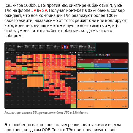
Кэш-игра 100bb, UTG против BB, сингл-рейз банк (SRP), у BB
T9o на флопе
J
♥
8
♦
2
♥
. Получая конт-бет в 33% банка, солвер
ожидает, что все комбинации T9o реализуют более 100%
своего эквити, независимо от того, рейзят они или коллируют,
хотя, конечно, лучше иметь ♥ и лучше всего иметь и ♥, и
♦
,
чтобы уменьшить шанс быть побитым, когда мы что-то
соберем:
Реализация эквити BB против конт-бетa UTG в 33% банка
Это особенно важно, поскольку реализовать эквити всегда
сложнее, когда вы OOP. То, что T9o овер-реализуют свое