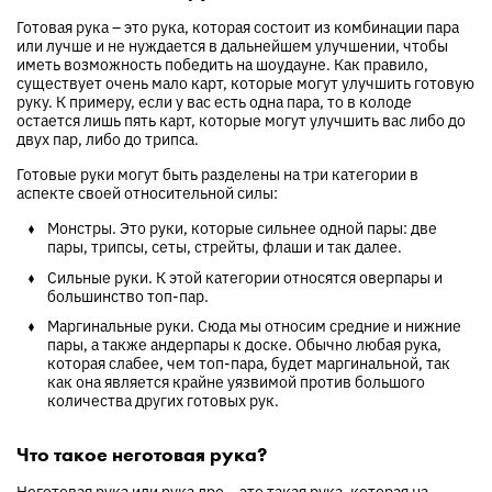
Готовая рука – это рука, которая состоит из комбинации пара
или лучше и не нуждается в дальнейшем улучшении, чтобы
иметь возможность победить на шоудауне. Как правило,
существует очень мало карт, которые могут улучшить готовую
руку. К примеру, если у вас есть одна пара, то в колоде
остается лишь пять карт, которые могут улучшить вас либо до
двух пар, либо до трипса.
Готовые руки могут быть разделены на три категории в
аспекте своей относительной силы:
Монстры. Это руки, которые сильнее одной пары: две
пары, трипсы, сеты, стрейты, флаши и так далее.
Сильные руки. К этой категории относятся оверпары и
большинство топ-пар.
Маргинальные руки. Сюда мы относим средние и нижние
пары, а также андерпары к доске. Обычно любая рука,
которая слабее, чем топ-пара, будет маргинальной, так
как она является крайне уязвимой против большого
количества других готовых рук.
Что такое неготовая рука?
Неготовая рука или рука дро – это такая рука, которая на