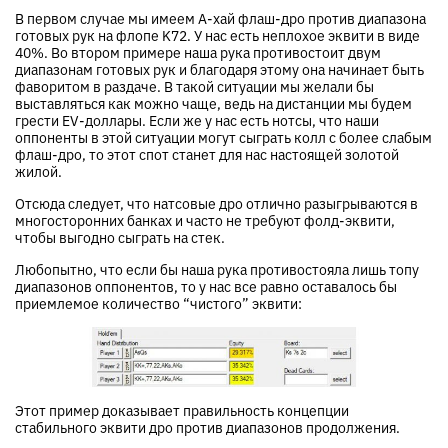
В первом случае мы имеем А-хай флаш-дро против диапазона
готовых рук на флопе K72. У нас есть неплохое эквити в виде
40%. Во втором примере наша рука противостоит двум
диапазонам готовых рук и благодаря этому она начинает быть
фаворитом в раздаче. В такой ситуации мы желали бы
выставляться как можно чаще, ведь на дистанции мы будем
грести EV-доллары. Если же у нас есть нотсы, что наши
оппоненты в этой ситуации могут сыграть колл с более слабым
флаш-дро, то этот спот станет для нас настоящей золотой
жилой.
Отсюда следует, что натсовые дро отлично разыгрываются в
многосторонних банках и часто не требуют фолд-эквити,
чтобы выгодно сыграть на стек.
Любопытно, что если бы наша рука противостояла лишь топу
диапазонов оппонентов, то у нас все равно оставалось бы
приемлемое количество “чистого” эквити:
Этот пример доказывает правильность концепции
стабильного эквити дро против диапазонов продолжения.