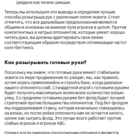
раздачи как можно раньше.
Теперь мы используем эти выводы и определим лучшие
способы розыгрыша рук с различным типом эквити. Стоит
отметить, что все дальнейшие предположения являются
общими и основаны на анализе пула игроков в целом. Против
компетентных и хитрых оппонентов, которые умеют хорошо
читать руки, вы должны адаптировать свои линии
соответствующим образом посредством оптимизации частот
конт-беттинга.
Как разыгрывать готовые руки?
Поскольку мы знаем, что готовые руки имеют стабильное
эквити по мере продвижения по улицам, мы, как правило,
хотим играть прямолинейно и строить банк, когда диапазон
нашего оппонента слаб. Стандартной игрой с готовыми руками
будет получить максимально возможное количество вэлью-
улиц. Со средними готовыми руками бет-фолд будет лучшей
стратегией против большинства оппонентов. Под бет-фолдом
мы подразумеваем ставку, которая изначально совершалась
на вэлью, но после рейза оппонента нам не остается ничего,
кроме как сыграть фолд. Это лучше всего работает против
слабых игроков и игроков ABC.
Однако когда диапазон продолжения оппонента является