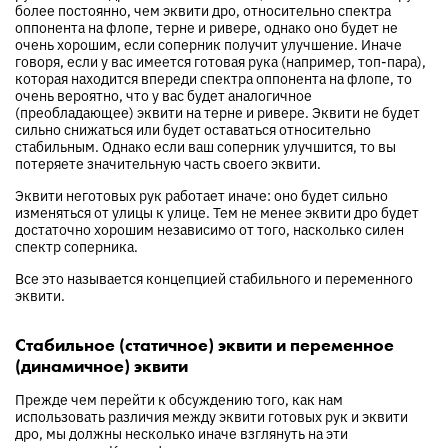
более постоянно, чем эквити дро, относительно спектра
оппонента на флопе, терне и ривере, однако оно будет не
очень хорошим, если соперник получит улучшение. Иначе
говоря, если у вас имеется готовая рука (например, топ-пара),
которая находится впереди спектра оппонента на флопе, то
очень вероятно, что у вас будет аналогичное
(преобладающее) эквити на терне и ривере. Эквити не будет
сильно снижаться или будет оставаться относительно
стабильным. Однако если ваш соперник улучшится, то вы
потеряете значительную часть своего эквити.
Эквити неготовых рук работает иначе: оно будет сильно
изменяться от улицы к улице. Тем не менее эквити дро будет
достаточно хорошим независимо от того, насколько силен
спектр соперника.
Все это называется концепцией стабильного и переменного
эквити.
Стабильное (статичное) эквити и переменное
(динамичное) эквити
Прежде чем перейти к обсуждению того, как нам
использовать различия между эквити готовых рук и эквити
дро, мы должны несколько иначе взглянуть на эти