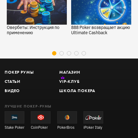
Овербеты: Инструкция по
888 Poker возвращает акцию
7
применению
Ultimate Cashback
м
ПОКЕР РУМЫ
МАГАЗИН
СТАТЬИ
VIP
-КЛУБ
ВИДЕО
ШКОЛА ПОКЕРА
ЛУЧШИЕ ПОКЕР-РУМЫ
Stake Poker
CoinPoker
PokerBros
iPoker Italy