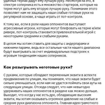
удачных тернах дадут ему лучшую руку. Несмотря на это, в
спектре соперника есть и множество стартеров, которые на
терне могут дать ему вторую лучшую руку. Понимание этого
позволяет нам не защищать наши слабые готовые руки на
регулярной основе, а чаще играть от пот-контроля.
К тому же, если в роли наших оппонентов выступают
агрессивные игроки, которые могут блефовать на терне и/или
ривере, пот-контроль становится привлекательной игрой с
некоторыми средними и слабыми руками.
В целом мы хотим ставить для защиты с андерпарами и
нижними парами, ведь все остальные части нашего диапазона
будут выигрывать за счет индивидуальных подстроек к
игровым тенденциям наших соперников.
Как разыгрывать неготовые руки?
С руками, которые обладают переменным эквити в аспекте
продвижения по улицам, мы понимаем, что наше эквити будет
сильно уменьшаться, если нам не удастся поймать свои ауты на
следующих улицах. Отсюда следует, что нам невыгодно
удерживать наших оппонентов в раздаче как можно дольше.
Выходит, что когда у нас есть дро, обладающие высоким
эквити, мы хотим оказывать огромное давление на слабые и
средние руки диапазона оппонента. Главная идея грамотного