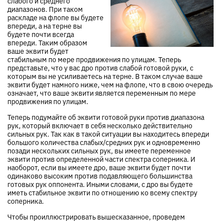
слабого и среднего
диапазонов. При таком
раскладе на флопе вы будете
впереди, а на терне вы
будете почти всегда
впереди. Таким образом
ваше эквити будет
стабильным по мере продвижения по улицам. Теперь
представьте, что у вас дро против слабой готовой руки, с
которым вы не усиливаетесь на терне. В таком случае ваше
эквити будет намного ниже, чем на флопе, что в свою очередь
означает, что ваше эквити является переменным по мере
продвижения по улицам.
Теперь подумайте об эквити готовой руки против диапазона
рук, который включает в себя несколько действительно
сильных рук. Так как в такой ситуации вы находитесь впереди
большого количества слабых/средних рук и одновременно
позади нескольких сильных рук, вы имеете переменное
эквити против определенной части спектра соперника. И
наоборот, если вы имеете дро, ваше эквити будет почти
одинаково высоким против подавляющего большинства
готовых рук оппонента. Иными словами, с дро вы будете
иметь стабильное эквити по отношению ко всему спектру
соперника.
Чтобы проиллюстрировать вышесказанное, проведем