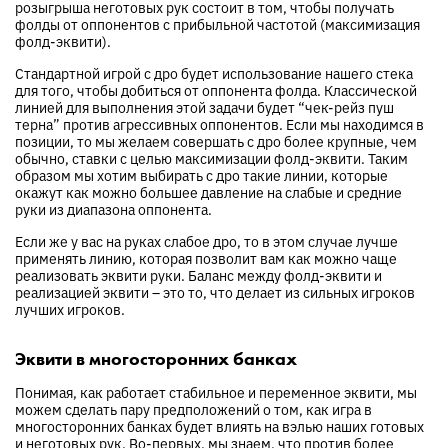
розыгрыша неготовых рук состоит в том, чтобы получать
фолды от оппонентов с прибыльной частотой (максимизация
фолд-эквити).
Стандартной игрой с дро будет использование нашего стека
для того, чтобы добиться от оппонента фолда. Классической
линией для выполнения этой задачи будет “чек-рейз пуш
терна” против агрессивных оппонентов. Если мы находимся в
позиции, то мы желаем совершать с дро более крупные, чем
обычно, ставки с целью максимизации фолд-эквити. Таким
образом мы хотим выбирать с дро такие линии, которые
окажут как можно большее давление на слабые и средние
руки из диапазона оппонента.
Если же у вас на руках слабое дро, то в этом случае лучше
применять линию, которая позволит вам как можно чаще
реализовать эквити руки. Баланс между фолд-эквити и
реализацией эквити – это то, что делает из сильных игроков
лучших игроков.
Эквити в многосторонних банках
Понимая, как работает стабильное и переменное эквити, мы
можем сделать пару предположений о том, как игра в
многосторонних банках будет влиять на вэлью наших готовых
и неготовых рук. Во-первых, мы знаем, что против более