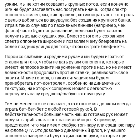
узким, мы не хотим создавать крупных потов, если конечно
SPR не будет заставлять нас поступать иначе. Когда спектр
оппонента силен, мы, как правило, хотим играть пот-контроль
с целью добраться до шоудауна без создания крупного банка.
Игра в таких случаях по пассивным линиям (например, чек
флопа) часто будет оправданной, ведь нам будет сложно
получить вэлью с худших рук. Вместо этого мы сохраняем
спектр оппонента широким и позволяем ему блефовать на
более поздних улицах для того, чтобы сыграть блеф-кетч.
Порой со слабыми и средними руками мы будем играть от
ставки для того, чтобы не дать рукам оппонента, которые
имеют неплохое эквити на усиление против нас, но не имеют
возможности продолжать против ставки, реализовать свое
эквити. Иначе говоря, в таких ситуациях мы будем
пренебрегать пот-контролем, особенно на динамичных
текстурах, на которых соперник может с легкостью
перекупить нашу среднюю/слабую готовую руку.
Тем не менее это не означает, что отныне мы должны всегда
играть бет-бет-бет с любой готовой рукой. В
действительности большая часть наших готовых рук может
получать прибыль за счет пассивной игры. К примеру,
представим, что мы имеем слабую топ-пару или среднюю пару
на флопе QT7. Это довольно динамичный флоп, и у нашего
оппонента наверняка будут в диапазоне руки, которые при