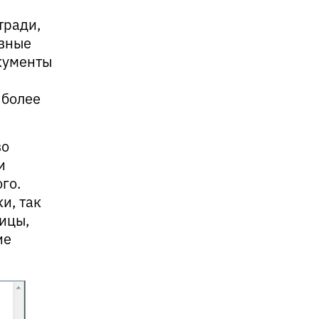
тради,
овные
кументы
 более
во
и
го.
и, так
ницы,
ие