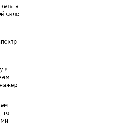
четы в
ой силе
спектр
у в
ваем
енажер
аем
 топ-
ыми