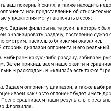
ь ваш покерный скилл, а также находить недо
оппонента или представлении об относительн
ые упражнения могут включать в себя:
рук.
Задаем фильтры на те руки, в которых был
аем анализировать раздачу, постепенно сужая 
сле смотрим, насколько близкими оказались
 стороны диапазон оппонента и его реальный.
.
Выбираем какую-либо раздачу, забиваем рук
ем. Затем прикидываем наше эквити и сравни
альным раскладом. В Эквилабе есть также “Тр
и.
Задаем оппоненту диапазон, а также выбир
оцениваем как часто оппонент будет иметь дро,
е. После сравниваем наши результаты с реальн
во Флопзилле.