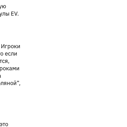
ую
улы EV.
 Игроки
то если
тся,
гроками
а
оляной”,
это