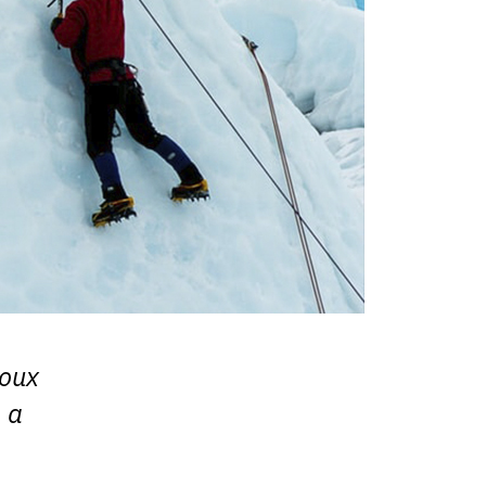
оих
 а