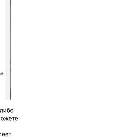
 либо
можете
меет