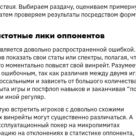
ствия.
Выбираем раздачу, оцениваем примерн
затем проверяем результаты посредством форм
частотные лики оппонентов
является довольно распространенной ошибкой.
в показать свои статы или спектры, полагая, ч
то моментально повысят свой винрейт. Разумее
 ошибочным, так как различия между двумя и
лоссальными и зависеть от большого количеств
ыта игры и постфлоп навыков и заканчивая “п
ли иной регуляр.
тую встретить игроков с довольно схожими
х винрейты могут существенно различаться. А
 эксплуатационный покер на микролимитах
ацию на отклонениях в статистике оппонента, 