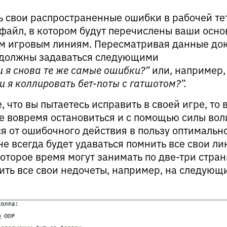
ь свои распространенные ошибки в рабочей те
 файл, в котором будут перечислены ваши осн
ым игровым линиям. Пересматривая данные до
а должны задаваться следующими
и я снова те же самые ошибки?”
или, например,
и я коллировать бет-поты с гатшотом?”.
 что вы пытаетесь исправить в своей игре, то 
е вовремя остановиться и с помощью силы вол
ся от ошибочного действия в пользу оптимально
не всегда будет удаваться помнить все свои лик
которое время могут занимать по две-три стра
бить все свои недочеты, например, на следующ