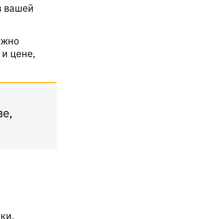
в вашей
ожно
и цене,
ве,
ки,