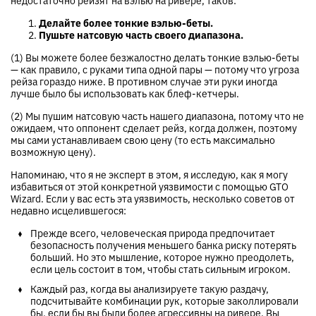
недостаточно рейзят на вэлью на ривере, таков:
Делайте более тонкие вэлью-беты.
Пушьте натсовую часть своего диапазона.
(1) Вы можете более безжалостно делать тонкие вэлью-беты
— как правило, с руками типа одной пары — потому что угроза
рейза гораздо ниже. В противном случае эти руки иногда
лучше было бы использовать как блеф-кетчеры.
(2) Мы пушим натсовую часть нашего диапазона, потому что не
ожидаем, что оппонент сделает рейз, когда должен, поэтому
мы сами устанавливаем свою цену (то есть максимально
возможную цену).
Напоминаю, что я не эксперт в этом, я исследую, как я могу
избавиться от этой конкретной уязвимости с помощью GTO
Wizard. Если у вас есть эта уязвимость, несколько советов от
недавно исцелившегося:
Прежде всего, человеческая природа предпочитает
безопасность получения меньшего банка риску потерять
больший. Но это мышление, которое нужно преодолеть,
если цель состоит в том, чтобы стать сильным игроком.
Каждый раз, когда вы анализируете такую раздачу,
подсчитывайте комбинации рук, которые заколлировали
бы, если бы вы были более агрессивны на ривере. Вы