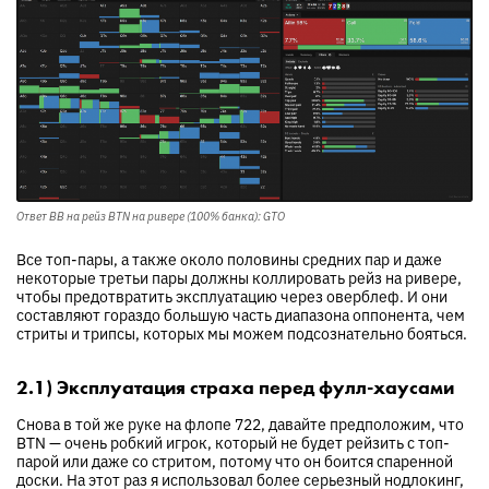
Ответ BB на рейз BTN на ривере (100% банка): GTO
Все топ-пары, а также около половины средних пар и даже
некоторые третьи пары должны коллировать рейз на ривере,
чтобы предотвратить эксплуатацию через оверблеф. И они
составляют гораздо большую часть диапазона оппонента, чем
стриты и трипсы, которых мы можем подсознательно бояться.
2.1) Эксплуатация страха перед фулл-хаусами
Снова в той же руке на флопе 722, давайте предположим, что
BTN — очень робкий игрок, который не будет рейзить с топ-
парой или даже со стритом, потому что он боится спаренной
доски. На этот раз я использовал более серьезный нодлокинг,