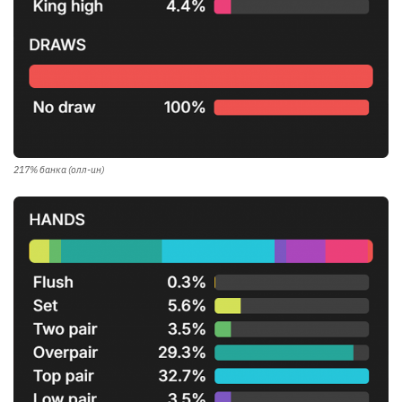
217% банка (олл-ин)