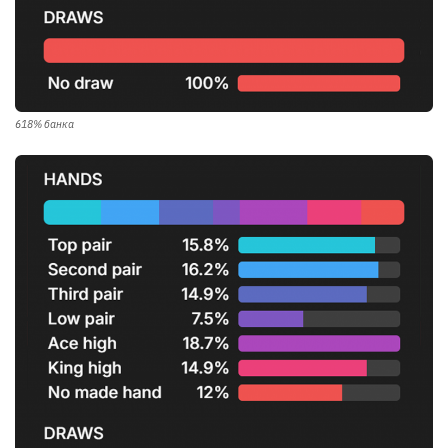
618% банка