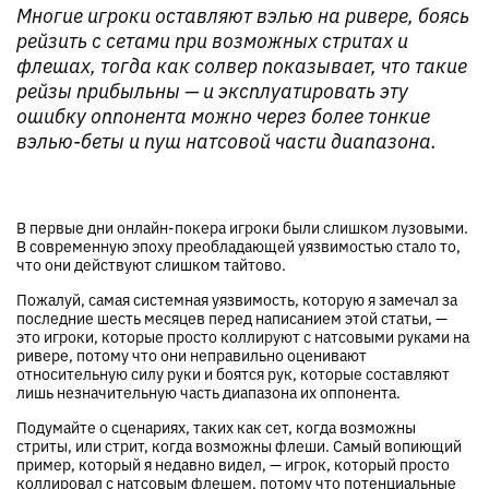
Многие игроки оставляют вэлью на ривере, боясь
рейзить с сетами при возможных стритах и
флешах, тогда как солвер показывает, что такие
рейзы прибыльны — и эксплуатировать эту
ошибку оппонента можно через более тонкие
вэлью-беты и пуш натсовой части диапазона.
В первые дни онлайн-покера игроки были слишком лузовыми.
В современную эпоху преобладающей уязвимостью стало то,
что они действуют слишком тайтово.
Пожалуй, самая системная уязвимость, которую я замечал за
последние шесть месяцев перед написанием этой статьи, —
это игроки, которые просто коллируют с натсовыми руками на
ривере, потому что они неправильно оценивают
относительную силу руки и боятся рук, которые составляют
лишь незначительную часть диапазона их оппонента.
Подумайте о сценариях, таких как сет, когда возможны
стриты, или стрит, когда возможны флеши. Самый вопиющий
пример, который я недавно видел, — игрок, который просто
коллировал с натсовым флешем, потому что потенциальные