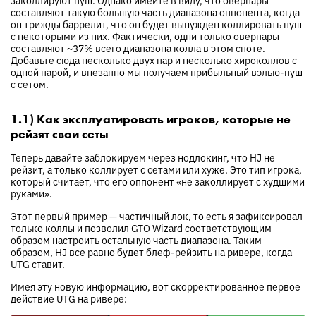
составляют такую большую часть диапазона оппонента, когда
он трижды баррелит, что он будет вынужден коллировать пуш
с некоторыми из них. Фактически, одни только оверпары
составляют ~37% всего диапазона колла в этом споте.
Добавьте сюда несколько двух пар и несколько хироколлов с
одной парой, и внезапно мы получаем прибыльный вэлью-пуш
с сетом.
1.1) Как эксплуатировать игроков, которые не
рейзят свои сеты
Теперь давайте заблокируем через нодлокинг, что HJ не
рейзит, а только коллирует с сетами или хуже. Это тип игрока,
который считает, что его оппонент «не заколлирует с худшими
руками».
Этот первый пример — частичный лок, то есть я зафиксировал
только коллы и позволил GTO Wizard соответствующим
образом настроить остальную часть диапазона. Таким
образом, HJ все равно будет блеф-рейзить на ривере, когда
UTG ставит.
Имея эту новую информацию, вот скорректированное первое
действие UTG на ривере: