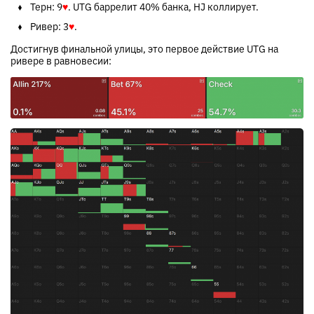
Терн:
9
♥
. UTG баррелит 40% банка, HJ коллирует.
Ривер:
3
♥
.
Достигнув финальной улицы, это первое действие UTG на
ривере в равновесии: