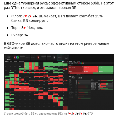
Еще одна турнирная рука с эффективным стеком 60bb. На этот
раз BTN открылся, и его заколлировал BB.
Флоп:
7
♥
2
♦
2
♣
. BB чекает, BTN делает конт-бет 25%
банка, BB коллирует.
Терн:
8
♥
. Чек, чек.
Ривер:
9
♠
.
В GTO-мире BB довольно часто лидит на этом ривере малым
сайзингом:
Стратегия проб-бета BB на ривере против BTN на
7
♥
2
♦
2
♣
8
♥
9
♠
: GTO