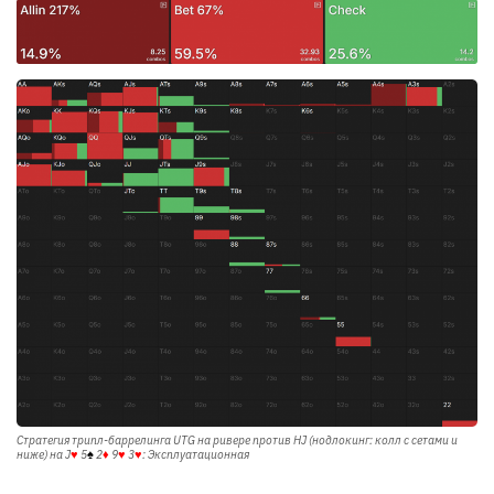
Стратегия трипл-баррелинга UTG на ривере против HJ (нодлокинг: колл с сетами и
ниже) на
J
♥
5
♠
2
♦
9
♥
3
♥
: Эксплуатационная