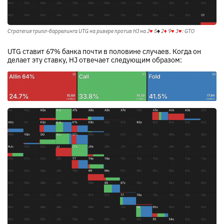
Стратегия трипл-баррелинга UTG на ривере против HJ на
J
♥
5
♠
2
♦
9
♥
3
♥
: GTO
UTG ставит 67% банка почти в половине случаев. Когда он
делает эту ставку, HJ отвечает следующим образом: