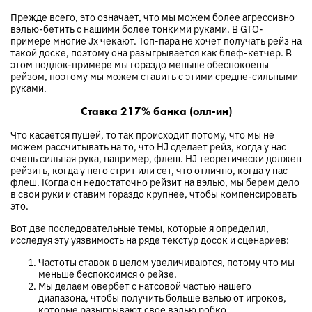
Прежде всего, это означает, что мы можем более агрессивно
вэлью-бетить с нашими более тонкими руками. В GTO-
примере многие Jx чекают. Топ-пара не хочет получать рейз на
такой доске, поэтому она разыгрывается как блеф-кетчер. В
этом нодлок-примере мы гораздо меньше обеспокоены
рейзом, поэтому мы можем ставить с этими средне-сильными
руками.
Ставка 217% банка (олл-ин)
Что касается пушей, то так происходит потому, что мы не
можем рассчитывать на то, что HJ сделает рейз, когда у нас
очень сильная рука, например, флеш. HJ теоретически должен
рейзить, когда у него стрит или сет, что отлично, когда у нас
флеш. Когда он недостаточно рейзит на вэлью, мы берем дело
в свои руки и ставим гораздо крупнее, чтобы компенсировать
это.
Вот две последовательные темы, которые я определил,
исследуя эту уязвимость на ряде текстур досок и сценариев:
Частоты ставок в целом увеличиваются, потому что мы
меньше беспокоимся о рейзе.
Мы делаем овербет с натсовой частью нашего
диапазона, чтобы получить больше вэлью от игроков,
которые разыгрывают свое вэлью робко.