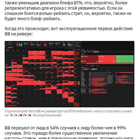
также уменьшив диапазон блефа BTN, что, вероятно, более
репрезентативно для игрока с этой уязвимостью. Если он
слишком боится вэлью-рейзить стрит, он, вероятно, также не
будет много блеф-рейзить.
Когда это происходит, вот эксплуатационное первое действие
BB на ривере:
Стратегия проб-бета BB на ривере против BTN (нодлокинг: колл со стритами и ниже)
на
7
♥
2
♦
2
♣
8
♥
9
♠
: Эксплуатационная
BB перешел от лида в 54% случаев к лиду более чем в 99%
случаев. Это гораздо более существенное увеличение
частоты ставок, чем в предыдущих примерах, потому что риск