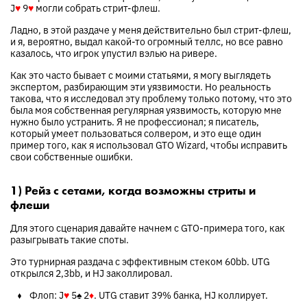
J
♥
9
♥
могли собрать стрит-флеш.
Ладно, в этой раздаче у меня действительно был стрит-флеш,
и я, вероятно, выдал какой-то огромный теллс, но все равно
казалось, что игрок упустил вэлью на ривере.
Как это часто бывает с моими статьями, я могу выглядеть
экспертом, разбирающим эти уязвимости. Но реальность
такова, что я исследовал эту проблему только потому, что это
была моя собственная регулярная уязвимость, которую мне
нужно было устранить. Я не профессионал; я писатель,
который умеет пользоваться солвером, и это еще один
пример того, как я использовал GTO Wizard, чтобы исправить
свои собственные ошибки.
1) Рейз с сетами, когда возможны стриты и
флеши
Для этого сценария давайте начнем с GTO-примера того, как
разыгрывать такие споты.
Это турнирная раздача с эффективным стеком 60bb. UTG
открылся 2,3bb, и HJ заколлировал.
Флоп:
J
♥
5
♠
2
♦
. UTG ставит 39% банка, HJ коллирует.