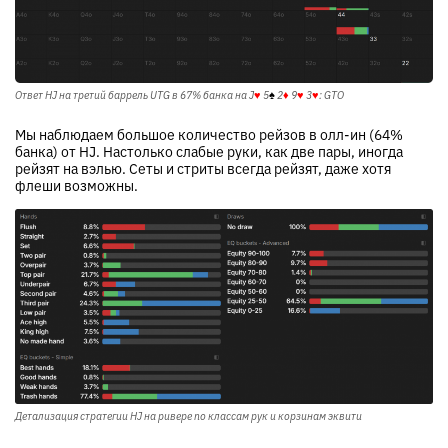
Ответ HJ на третий баррель UTG в 67% банка на
J
♥
5
♠
2
♦
9
♥
3
♥
: GTO
Мы наблюдаем большое количество рейзов в олл-ин (64%
банка) от HJ. Настолько слабые руки, как две пары, иногда
рейзят на вэлью. Сеты и стриты всегда рейзят, даже хотя
флеши возможны.
Детализация стратегии HJ на ривере по классам рук и корзинам эквити