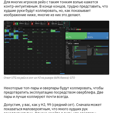
Для многих игроков рейз с таким тонким вэлью кажется
контр-интуитивным. В конце концов, трудно представить, что
худшие руки будут коллировать, но, как показывает
изображение ниже, многие из них это делают.
Ответ UTG на рейз в олл-ин HJ на ривере (64% банка): GTO
Некоторые топ-пары и оверпары будут коллировать, чтобы
предотвратить эксплуатацию посредством оверблефа. Две
пары и лучше коллируют почти всегда.
Допустим, у вас, как у HJ, 99 (средний сет). Сначала может
показаться маловероятным, что много худших рук
заколлируют пуш. Однако имейте в виду, что оверпары