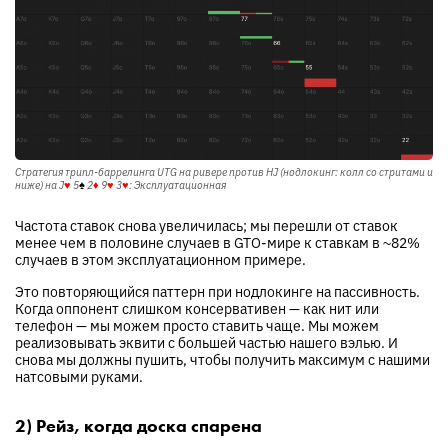
Стратегия трипл-баррелинга UTG на ривере против HJ (нодлокинг: колл со стритами и
ниже) на
J
♥
5
♠
2
♦
9
♥
3
♥
: Эксплуатационная
Частота ставок снова увеличилась; мы перешли от ставок
менее чем в половине случаев в GTO-мире к ставкам в ~82%
случаев в этом эксплуатационном примере.
Это повторяющийся паттерн при нодлокинге на пассивность.
Когда оппонент слишком консервативен — как нит или
телефон — мы можем просто ставить чаще. Мы можем
реализовывать эквити с большей частью нашего вэлью. И
снова мы должны пушить, чтобы получить максимум с нашими
натсовыми руками.
2) Рейз, когда доска спарена