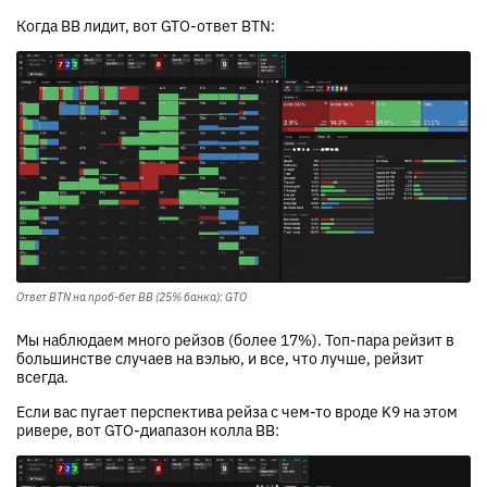
Когда BB лидит, вот GTO-ответ BTN:
Ответ BTN на проб-бет BB (25% банка): GTO
Мы наблюдаем много рейзов (более 17%). Топ-пара рейзит в
большинстве случаев на вэлью, и все, что лучше, рейзит
всегда.
Если вас пугает перспектива рейза с чем-то вроде K9 на этом
ривере, вот GTO-диапазон колла BB: