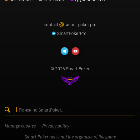
@
contact
smart-poker.pro
SmartPokerPro
© 2026 Smart Poker
Manage cookies
Privacy policy
Smart-Poker net is not the organizer of the game