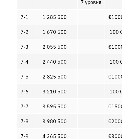
7 уровня
7-1
1 285 500
€1000 реал.
7-2
1 670 500
100 000 Bon
7-3
2 055 500
€1000 реал.
7-4
2 440 500
100 000 Bon
7-5
2 825 500
€1000 реал.
7-6
3 210 500
100 000 Bon
7-7
3 595 500
€1500 реал.
7-8
3 980 500
€2000 реал.
7-9
4 365 500
€3000 реал.