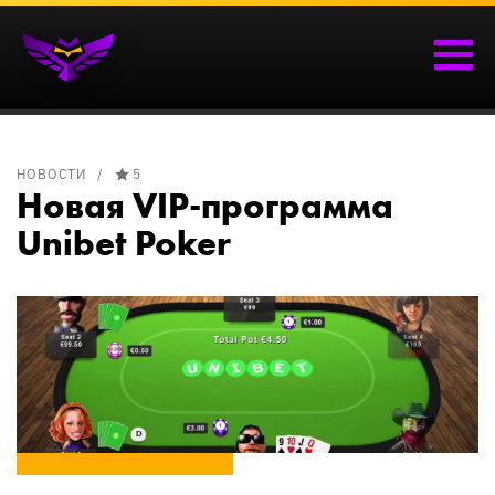
НОВОСТИ
5
Новая VIP-программа
Unibet Poker