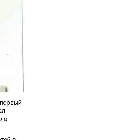
 первый
ал
сло
той в