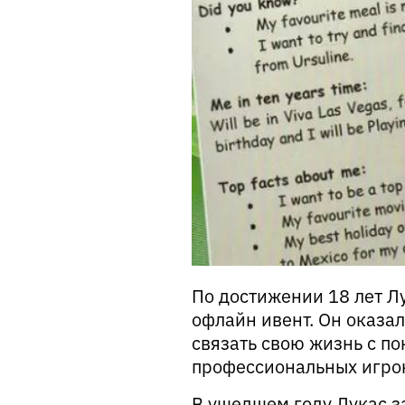
По достижении 18 лет Лу
офлайн ивент. Он оказа
связать свою жизнь с пок
профессиональных игрок
В ушедшем году Лукас з