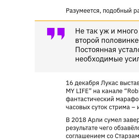
Разумеется, подобный р
Не так уж и мног
второй половинке
Постоянная устало
необходимые усил
16 декабря Лукас выст
MY LIFE” на канале “Rob
фантастический марафон
часовых суток стрима – 
В 2018 Арли сумел завер
результате чего обзавё
соглашением со Старзам