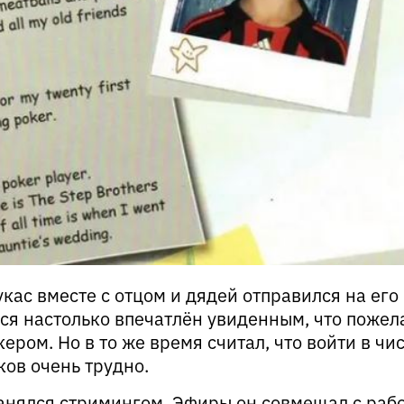
кас вместе с отцом и дядей отправился на его
лся настолько впечатлён увиденным, что пожел
ером. Но в то же время считал, что войти в чи
ов очень трудно.
анялся стримингом. Эфиры он совмещал с рабо