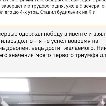
По завершению трудового дня, уже в 6 вечера, о
л его до 4-х утра. Ставил будильник на 9 и
первые одержал победу в ивенте и взял
илась долго – я не успел вовремя на
нь доволен, ведь достиг желаемого. Ни
сего значения моего первого триумфа д