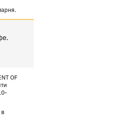
парня.
фе.
ENT OF
йти
10-
 в