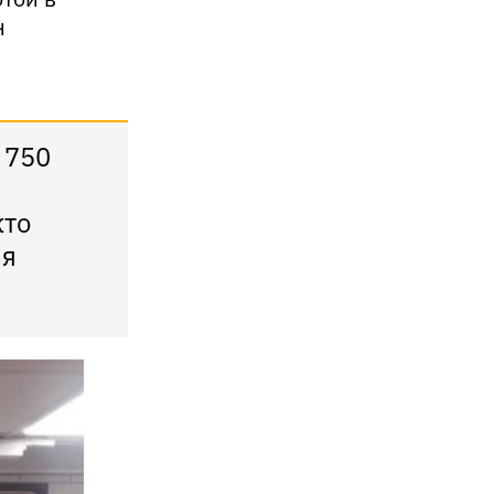
н
 750
кто
ля