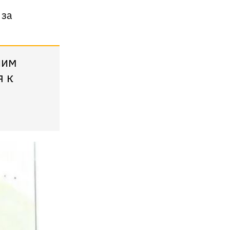
 за
ним
я к