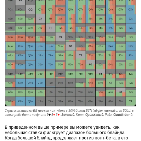
Стратегия защиты BB против конт-бета в 30% банка BTN (эффективный стек 50bb) в
сингл-рейз банке на флопе
9
♣
5
♦
3
♥
.
Зеленый:
Колл.
Оранжевый:
Рейз.
Синий:
Фолд.
В приведенном выше примере вы можете увидеть, как
небольшая ставка фильтрует диапазон большого блайнда.
Когда большой блайнд продолжает против конт-бета, в его