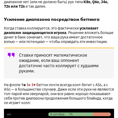
диапазоне нет (или не должно быть) рук типа
K8o, Q6o, J4o,
72s или T2s
и так далее.
Усиление диапазона посредством беттинга
Когда ставка коллируется, это фактически
усиливает
диапазон защищающегося игрока
. Решение вложить больше
денег в банк означает, что ваша рука имеет достаточное
вэлью — или потенциал — чтобы оправдать эти инвестиции.
Ставки приносят математическое
ожидание, если ваш оппонент
достаточно часто коллирует с худшими
руками.
На флопе
9
♣
5
♦
3
♥
баттон почти всегда конт-бетит с A5s, а с
A5o — в большинстве случаев. Даже если эти руки не являются
топ-парой или оверпарой, они все равно хорошо показывают
себя против диапазона продолжения большого блайнда, когда
он играет колл: