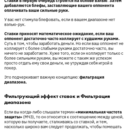
Ставки в первую очередь строятся на основе вэлью
.
Затем
добавляются блефы, заставляющие вашего оппонента
оплачивать ваши сильные руки.
У вас нет стимула блефовать, если в вашем диапазоне нет
вэлью-рук.
Ставки приносят математическое ожидание, если ваш
оппонент достаточно часто коллирует с худшими руками.
Суть в том, чтобы заработать деньги. Но если ваш оппонент не
коллирует с более слабыми руками достаточно часто, вы
ничего не заработаете. Хуже того, если он коллирует только с
более сильными руками, вы можете с таким же успехом
просто отдать ему свои деньги, не утруждая себя игрой в
покер.
Это подчеркивает важную концепцию:
фильтрация
диапазона.
Фильтрующий эффект ставок и Фильтрация
диапазона
Если вы когда-либо слышали термин
«минимальная частота
защиты»
(МЧЗ), то он относится к соотношению между ценой,
которую вы получаете, сталкиваясь со ставкой, и тем,
насколько широко вам следует продолжать, чтобы помешать