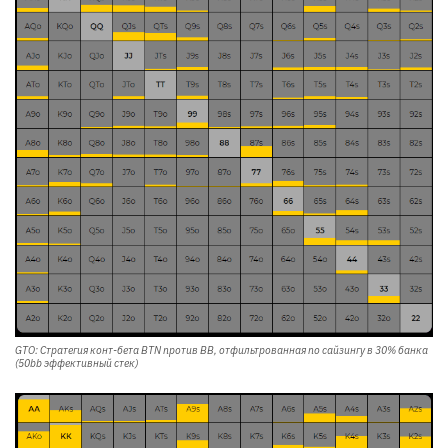
GTO: Стратегия конт-бета BTN против BB, отфильтрованная по сайзингу в 30% банка
(50bb эффективный стек)