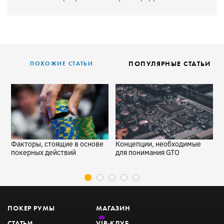
ПОПУЛЯРНЫЕ СТАТЬИ
ПОХОЖИЕ СТАТЬИ
Факторы, стоящие в основе
Концепции, необходимые
1
покерных действий
для понимания GTO
п
з
ПОКЕР РУМЫ
МАГАЗИН
СТАТЬИ
VIP
-КЛУБ