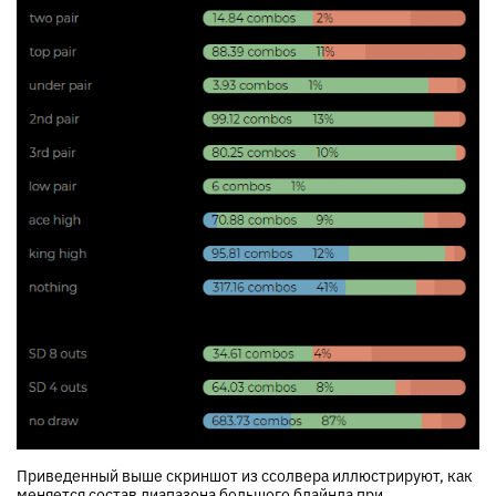
Приведенный выше скриншот из ссолвера иллюстрируют, как
меняется состав диапазона большого блайнда при