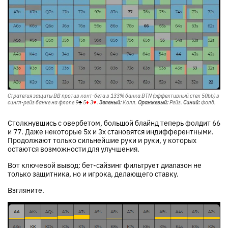
Стратегия защиты BB против конт-бета в 133% банка BTN (эффективный стек 50bb) в
сингл-рейз банке на флопе
9
♣
5
♦
3
♥
.
Зеленый:
Колл.
Оранжевый:
Рейз.
Синий:
Фолд.
Столкнувшись с овербетом, большой блайнд теперь фолдит 66
и 77. Даже некоторые 5x и 3x становятся индифферентными.
Продолжают только сильнейшие руки и руки, у которых
остаются возможности для улучшения.
Вот ключевой вывод: бет-сайзинг фильтрует диапазон не
только защитника, но и игрока, делающего ставку.
Взгляните.