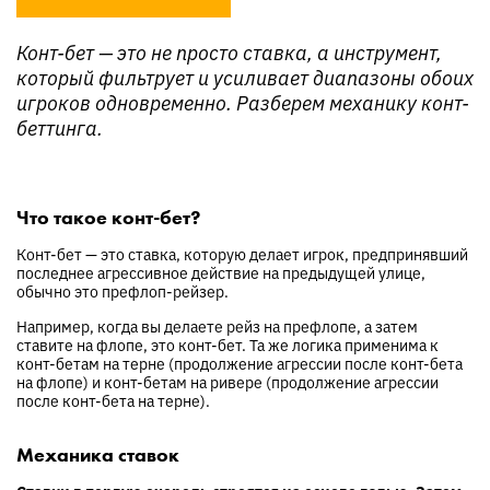
Конт-бет — это не просто ставка, а инструмент,
который фильтрует и усиливает диапазоны обоих
игроков одновременно. Разберем механику конт-
беттинга.
Что такое конт-бет?
Конт-бет — это ставка, которую делает игрок, предпринявший
последнее агрессивное действие на предыдущей улице,
обычно это префлоп-рейзер.
Например, когда вы делаете рейз на префлопе, а затем
ставите на флопе, это конт-бет. Та же логика применима к
конт-бетам на терне (продолжение агрессии после конт-бета
на флопе) и конт-бетам на ривере (продолжение агрессии
после конт-бета на терне).
Механика ставок