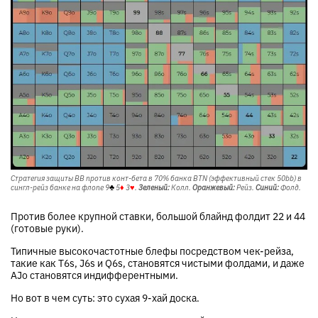
Стратегия защиты BB против конт-бета в 70% банка BTN (эффективный стек 50bb) в
сингл-рейз банке на флопе
9
♣
5
♦
3
♥
.
Зеленый:
Колл.
Оранжевый:
Рейз.
Синий:
Фолд.
Против более крупной ставки, большой блайнд фолдит 22 и 44
(готовые руки).
Типичные высокочастотные блефы посредством чек-рейза,
такие как T6s, J6s и Q6s, становятся чистыми фолдами, и даже
AJo становятся индифферентными.
Но вот в чем суть: это сухая 9-хай доска.