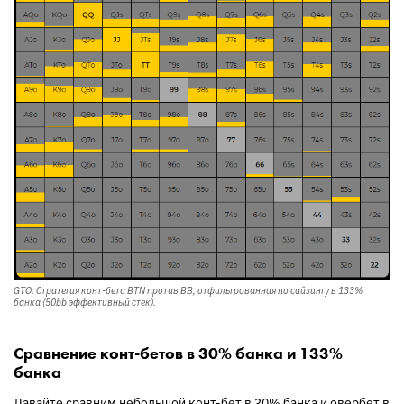
GTO: Стратегия конт-бета BTN против BB, отфильтрованная по сайзингу в 133%
банка (50bb эффективный стек).
Сравнение конт-бетов в 30% банка и 133%
банка
Давайте сравним небольшой конт-бет в 30% банка и овербет в