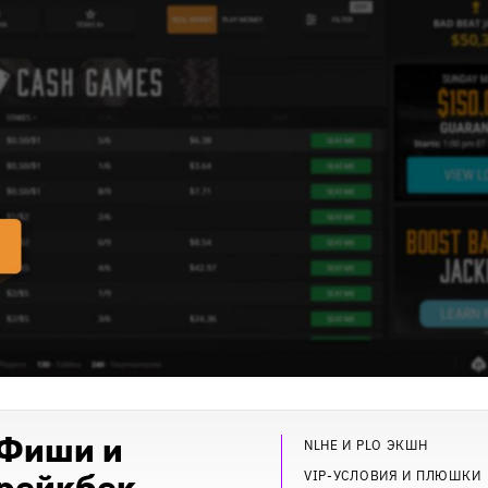
Фиши и
NLHE И PLO ЭКШН
рейкбек
VIP-УСЛОВИЯ И ПЛЮШКИ