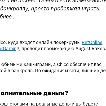
 банкроллу, просто продолжая играть.
обнее…
Chico, куда входят онлайн покер-румы
BetOnline
,
erGaming
, проводит промо-акцию August Rakeb
юбимыми кэш-играми, а Chico обеспечит вас
ой в банкролл. По ожиданиям сети, лишние де
полнительные деньги?
 кэш-столами на реальные деньги вы будете