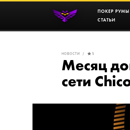
ПОКЕР РУМЫ
СТАТЬИ
НОВОСТИ
5
Месяц до
сети Chic