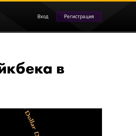
Вход
Регистрация
йкбека в