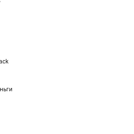
ack
ньги