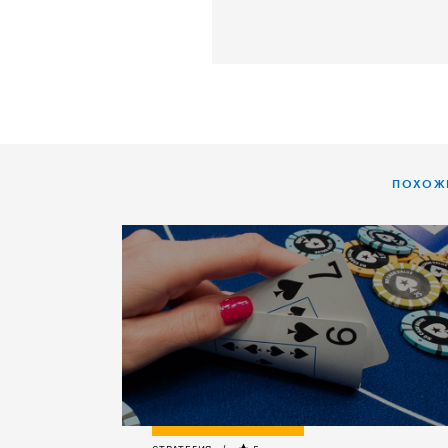
ПОХОЖИ