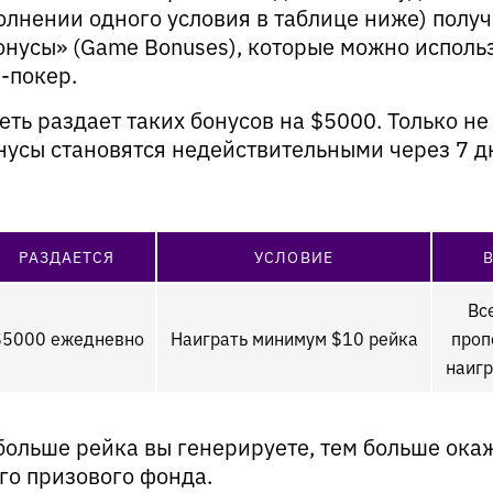
лнении одного условия в таблице ниже) получ
нусы» (Game Bonuses), которые можно использ
ш-покер.
еть раздает таких бонусов на $5000. Только не
онусы становятся недействительными через 7 д
РАЗДАЕТСЯ
УСЛОВИЕ
Вс
$5000 ежедневно
Наиграть минимум $10 рейка
проп
наигр
 больше рейка вы генерируете, тем больше ока
го призового фонда.