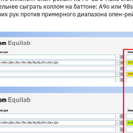
ельнее сыграть коллом на баттоне: A9o или 98
оих рук против примерного диапазона опен-ре