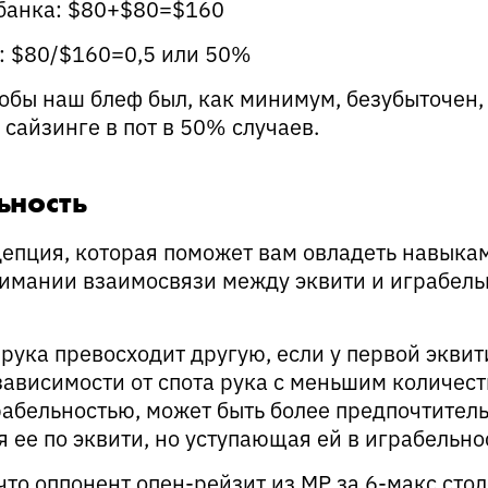
банка: $80+$80=$160
: $80/$160=0,5 или 50%
чтобы наш блеф был, как минимум, безубыточен,
сайзинге в пот в 50% случаев.
ьность
пция, которая поможет вам овладеть навыка
нимании взаимосвязи между эквити и играбел
 рука превосходит другую, если у первой эквит
 зависимости от спота рука с меньшим количес
рабельностью, может быть более предпочтител
 ее по эквити, но уступающая ей в играбельно
что оппонент опен-рейзит из MP за 6-макс стол