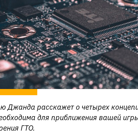
ью Джанда расскажет о четырех концеп
еобходима для приближения вашей игры
рения ГТО.