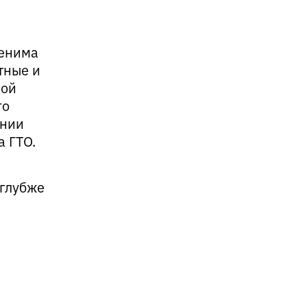
менима
тные и
ной
го
инии
а ГТО.
 глубже