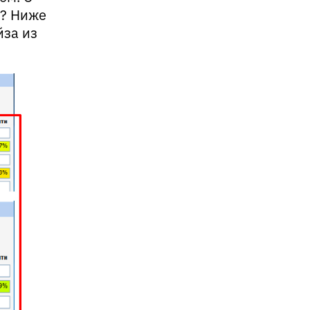
s? Ниже
йза из