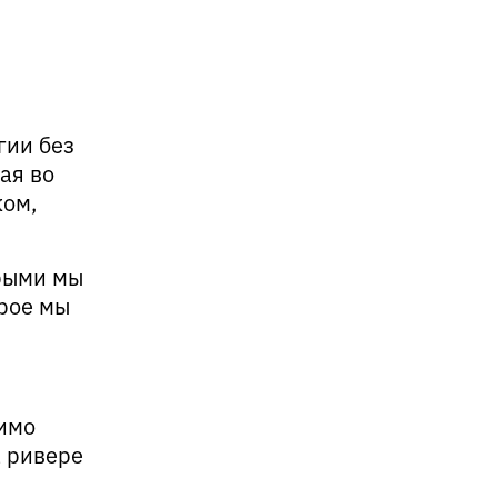
гии без
ая во
ком,
орыми мы
орое мы
имо
а ривере