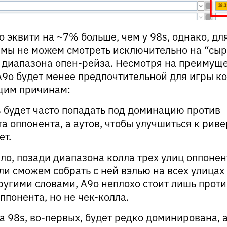
o эквити на ~7% больше, чем у 98s, однако, дл
мы не можем смотреть исключительно на “сыр
в диапазона опен-рейза. Несмотря на преимуще
A9o будет менее предпочтительной для игры к
щим причинам:
s будет часто попадать под доминацию против
а оппонента, а аутов, чтобы улучшиться к ривер
ет.
ило, позади диапазона колла трех улиц оппонент
 ли сможем собрать с ней вэлью на всех улицах
ругими словами, A9o неплохо стоит лишь проти
ппонента, но не чек-колла.
ка 98s, во-первых, будет редко доминирована, а