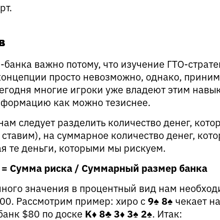
рт.
в
-банка важно потому, что изучение ГТО-страте
концепции просто невозможно, однако, приним
сегодня многие игроки уже владеют этим навы
нформацию как можно тезиснее.
нам следует разделить количество денег, кот
ставим), на суммарное количество денег, кот
я те деньги, которыми мы рискуем.
= Сумма риска / Суммарный размер банка
ного значения в процентный вид нам необход
100. Рассмотрим пример: хиро с
9♠
8♠
чекает н
 банк $80 по доске
K♦
8♣
3♦
3♠
2♠
. Итак: