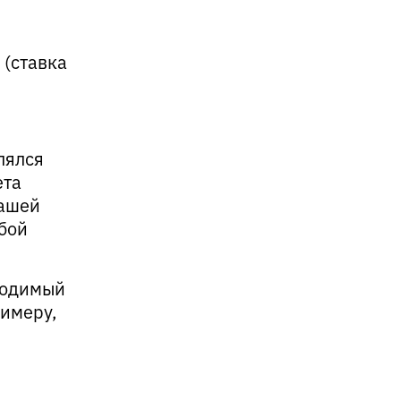
 (ставка
лялся
ета
нашей
юбой
ходимый
римеру,