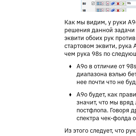
Как мы видим, у руки A9
решения данной задачи 
эквити обоих рук проти
стартовом эквити, рука 
чем рука 98s по следую
A9o в отличие от 98
диапазона вэлью бет
нее почти что не буд
A9o будет, как прав
значит, что мы вряд
постфлопа. Говоря д
спектра чек-фолда о
Из этого следует, что ру