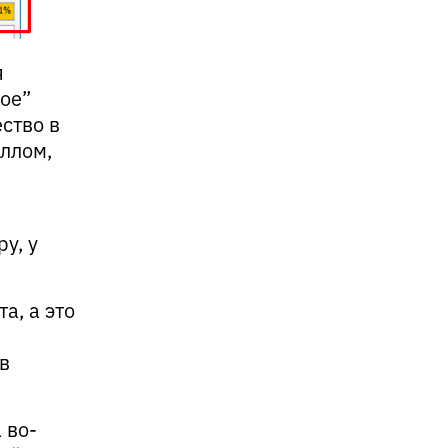
я
ое”
ство в
оллом,
у, у
а, а это
в
 во-