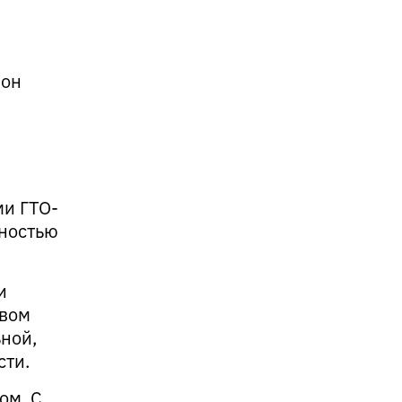
 он
ми ГТО-
ьностью
и
твом
ьной,
сти.
ом. С