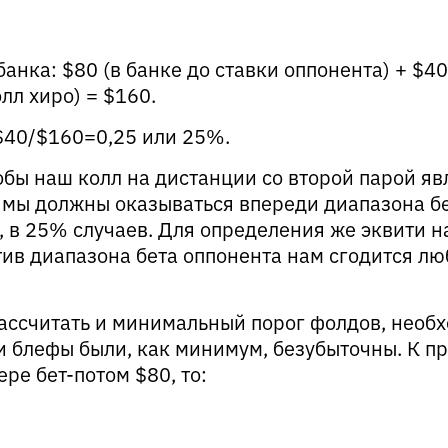
нка: $80 (в банке до ставки оппонента) + $40
лл хиро) = $160.
 $40/$160=0,25 или 25%.
тобы наш колл на дистанции со второй парой яв
мы должны оказываться впереди диапазона б
, в 25% случаев. Для определения же эквити 
тив диапазона бета оппонента нам сгодится л
ассчитать и минимальный порог фолдов, необ
и блефы были, как минимум, безубыточны. К п
ре бет-потом $80, то: