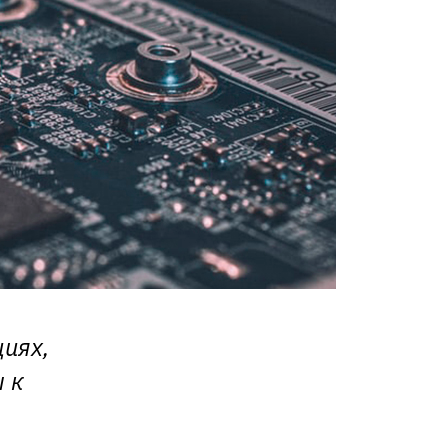
циях,
 к