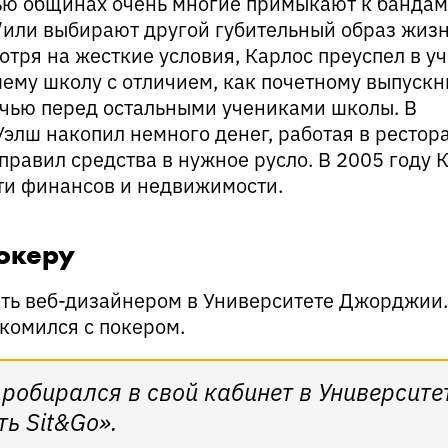
ью общинах очень многие примыкают к бандам
или выбирают другой губительный образ жизн
отря на жесткие условия, Карлос преуспел в уч
шему школу с отличием, как почетному выпускн
ечью перед остальными учениками школы. В
элш накопил немного денег, работая в рестор
правил средства в нужное русло. В 2005 году 
сти финансов и недвижимости.
покеру
ать веб-дизайнером в Университете Джорджии.
акомился с покером.
пробирался в свой кабинет в Университе
ь Sit&Go».