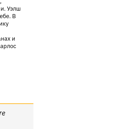
,
и. Уэлш
ебе. В
ику
анах и
Карлос
те