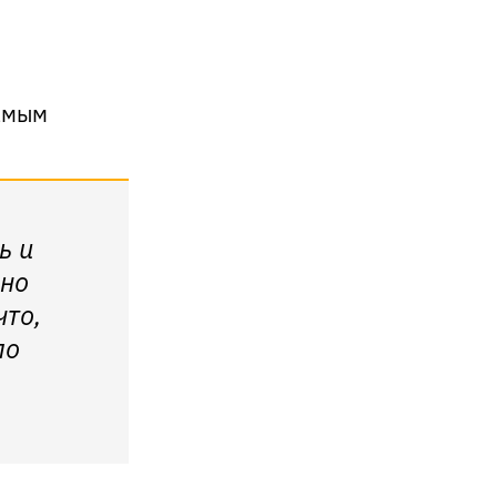
самым
ь и
оно
что,
ло