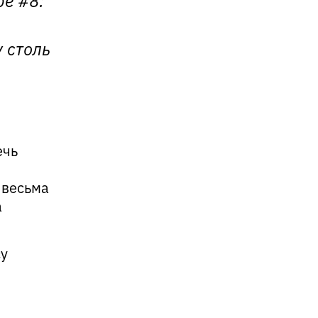
у столь
ечь
 весьма
а
су