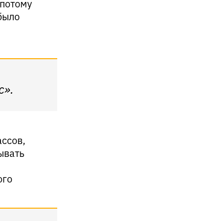
 потому
было
с».
ссов,
ывать
ого