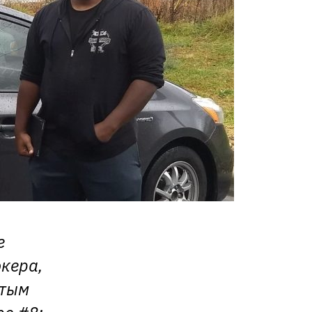
е
кера,
атым
ре #8: