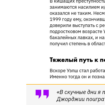
В кишащих преступност
занимаются насилием и/
оказался не таким. Несм
1999 году ему, окончив
доверили выступать с р
подростковом возрасте У
бакалейных лавках, и на
получил степень в обла
Тяжелый путь к 
Вскоре Уэлш стал работ
Именно тогда он и позн
«В скучные дни я 
Джорджии поиграт