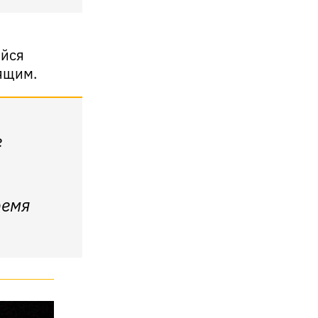
ейся
ящим.
е
ремя