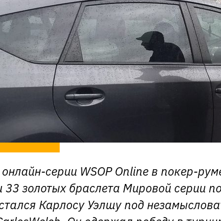
 онлайн-серии WSOP Online в покер-рум
 33 золотых браслета Мировой серии по
остался Карлосу Уэлшу под незамыслов
CarlosWelch. Он одержал победу в турни