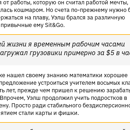
 от работы, которую он считал работой мечты,
улась кошмаром. Но счета по-прежнему нужно 
ержаться на плаву, Уэлш брался за различную
 привычные ему Sit&Go.
ей жизни я временным рабочим часами
агружал грузовики примерно за $5 в ча
 же нашел своему знанию математики хорошее
предложение устроиться учителем восьмых кла
ть лет, прежде чем пришел к решению зарабат
 Впрочем, Уэлш продолжил учить подростков в
мену. Просто ради стабильного бездисперсионн
нятием стали карты и фишки.