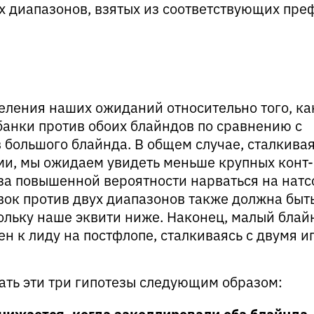
х диапазонов, взятых из соответствующих пре
еления наших ожиданий относительно того, ка
анки против обоих блайндов по сравнению с
 большого блайнда. В общем случае, сталкивая
и, мы ожидаем увидеть меньше крупных конт-
-за повышенной вероятности нарваться на нат
вок против двух диапазонов также должна быт
кольку наше эквити ниже. Наконец, малый блай
н к лиду на постфлопе, сталкиваясь с двумя 
ть эти три гипотезы следующим образом:
снижается, когда заколлировали оба блайнда.