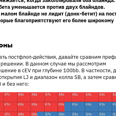
бета уменьшается против двух блайндов.
малом блайнде не лидит (донк-бетит) на пос
торые благоприятствуют его более широкому
оны
ть постфлоп-действия, давайте сравним преф
 решении. В данном случае мы рассмотрим
шение в cEV при глубине 100bb. В частности, 
ткрытия LJ и диапазон колла SB, а затем сра
 и без него: