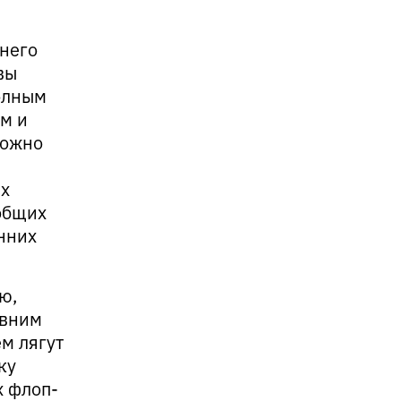
ннего
вы
олным
м и
можно
ых
общих
нних
ю,
авним
м лягут
ку
х флоп-