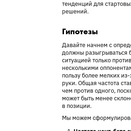
тенденций для стартовы
решений.
Гипотезы
Давайте начнем с опред
должны разыгрываться б
ситуацией только против
несколькими оппонентам
пользу более мелких из
руки. Общая частота ста
чем против одного, пос
может быть менее склоне
в позиции.
Мы можем сформулирова
Частота конт-бета 