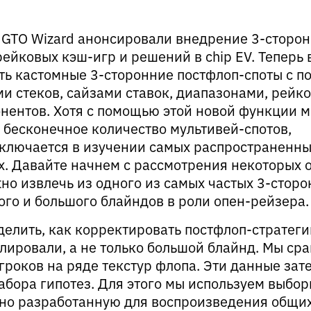
а GTO Wizard анонсировали внедрение 3-сторо
ейковых кэш-игр и решений в chip EV. Теперь 
ь кастомные 3-сторонние постфлоп-споты с п
и стеков, сайзами ставок, диапазонами, рейко
нентов. Хотя с помощью этой новой функции 
 бесконечное количество мультивей-спотов,
ключается в изучении самых распространенн
. Давайте начнем с рассмотрения некоторых 
но извлечь из одного из самых частых 3-сторо
ого и большого блайндов в роли опен-рейзера.
делить, как корректировать постфлоп-стратеги
ллировали, а не только большой блайнд. Мы ср
роков на ряде текстур флопа. Эти данные зате
абора гипотез. Для этого мы используем выбор
ьно разработанную для воспроизведения общи