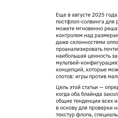
Еще в августе 2025 год
постфлоп-солвинга для р
можете мгновенно решат
контролем над размерам
даже склонностями оппо
проанализировать почти
наибольшая ценность за
мультвей-конфигурациях
концепций, которые мож
спотов: игры против мал
Цель этой статьи — опре
когда оба блайнда зако
общие тенденции всех иг
в основу для проверки н
текстур флопа, специал