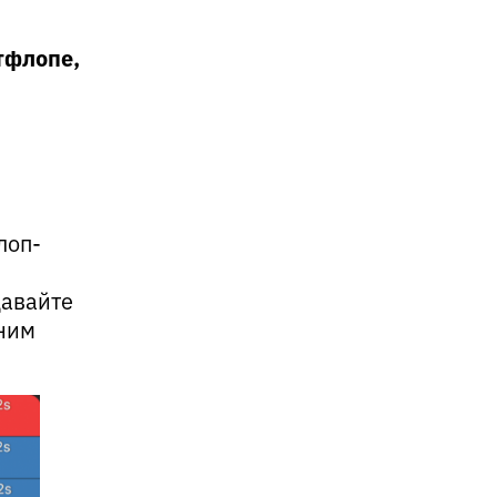
тфлопе,
лоп-
давайте
вним