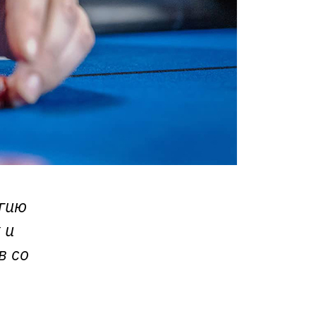
егию
 и
в со