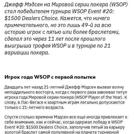
Джефф Мэдсен на Мировой серии покера (WSOP)
стал победителем турнира WSOP Event #20:
$1500 Dealers Choice. Кажется, что ничего
примечательного, но это лишь 49-й за всю
историю игрок с пятью или более браслетами,
сделал это через 11 лет после прошлого
выигрыша трофея WSOP и в турнире по 21
вариации покера.
Игрок года WSOP с первой попытки
Двадцать лет назад 21-летний Джефф Мэдсен вызвал волну
неподдельного восторга, когда с первого раза завоевал титул
игрока года Мировой серии покера (WSOP Player of the Year). К
слову, в Лас-Вегасе к азартным играм легально допускаются
только с 21-летнего возраста.
Спустя столько времени Мэдсен все еще иногда привлекает к
себе внимание, как и сейчас, когда одержал победу в WSOP
Event #20: $1500 Dealers Choice, заполучив пятый за карьеру
золотой браслет самой популярной на планете турнирной