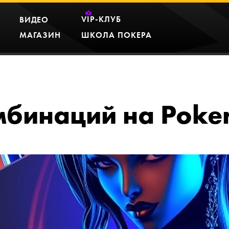
VIP
-КЛУБ
ВИДЕО
МАГАЗИН
ШКОЛА ПОКЕРА
мбинаций на Pok