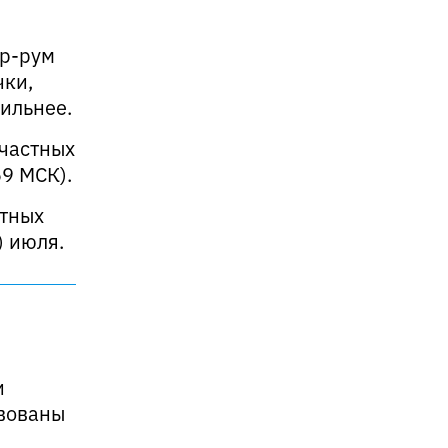
ер-рум
чки,
сильнее.
 частных
59 МСК).
стных
) июля.
и
твованы