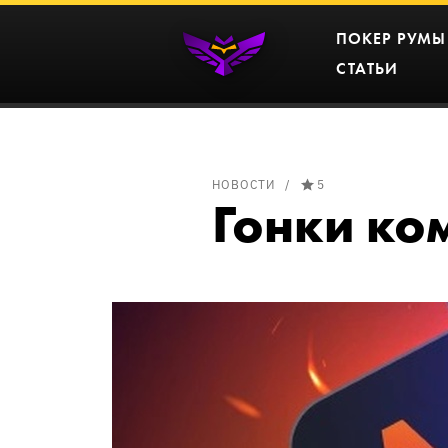
ПОКЕР РУМЫ
СТАТЬИ
НОВОСТИ
5
Гонки ко