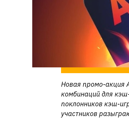
Новая промо-акция A
комбинаций для кэш-
поклонников кэш-игр
участников разыграю