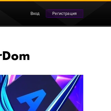
Вход
Регистрация
erDom