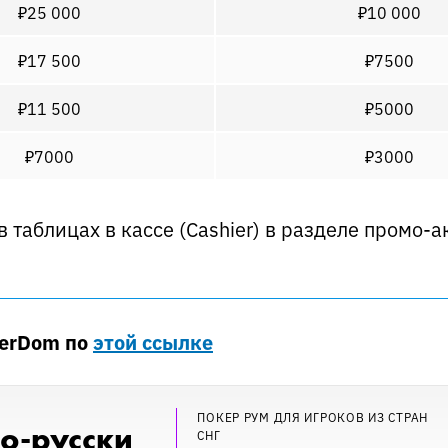
₽25 000
₽10 000
₽17 500
₽7500
₽11 500
₽5000
₽7000
₽3000
 таблицах в кассе (Cashier) в разделе промо-
kerDom по
этой ссылке
ПОКЕР РУМ ДЛЯ ИГРОКОВ ИЗ СТРАН
о-русски
СНГ