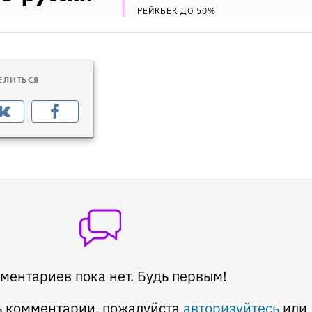
РЕЙКБЕК ДО 50%
ЕЛИТЬСЯ
ментариев пока нет. Будь первым!
ь комментарии, пожалуйста
авторизуйтесь
или