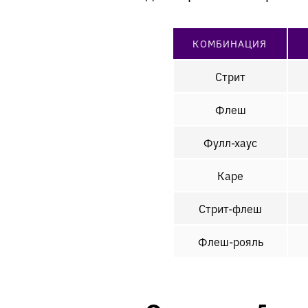
КОМБИНАЦИЯ
Стрит
Флеш
Фулл-хаус
Каре
Стрит-флеш
Флеш-рояль