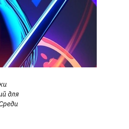
ки
ий для
 Среди