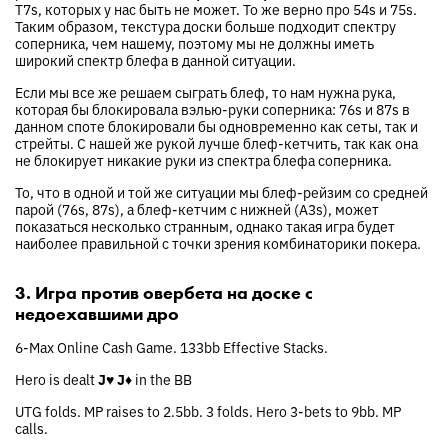
T7s, которых у нас быть не может. То же верно про 54s и 75s.
Таким образом, текстура доски больше подходит спектру
соперника, чем нашему, поэтому мы не должны иметь
широкий спектр блефа в данной ситуации.
Если мы все же решаем сыграть блеф, то нам нужна рука,
которая бы блокировала вэлью-руки соперника: 76s и 87s в
данном споте блокировали бы одновременно как сеты, так и
стрейты. С нашей же рукой лучше блеф-кетчить, так как она
не блокирует никакие руки из спектра блефа соперника.
То, что в одной и той же ситуации мы блеф-рейзим со средней
парой (76s, 87s), а блеф-кетчим с нижней (A3s), может
показаться несколько странным, однако такая игра будет
наиболее правильной с точки зрения комбинаторики покера.
3. Игра против овербета на доске с
недоехавшими дро
6-Max Online Cash Game. 133bb Effective Stacks.
Hero is dealt
J♥
J♦
in the BB
UTG folds. MP raises to 2.5bb. 3 folds. Hero 3-bets to 9bb. MP
calls.