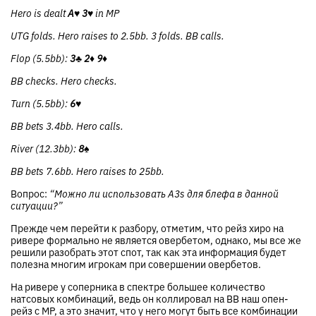
Hero is dealt
A♥
3♥
in MP
UTG folds. Hero raises to 2.5bb. 3 folds. BB calls.
Flop (5.5bb):
3♣
2♦
9♦
BB checks. Hero checks.
Turn (5.5bb):
6♥
BB bets 3.4bb. Hero calls.
River (12.3bb):
8♠
BB bets 7.6bb. Hero raises to 25bb.
Вопрос:
“Можно ли использовать A3s для блефа в данной
ситуации?”
Прежде чем перейти к разбору, отметим, что рейз хиро на
ривере формально не является овербетом, однако, мы все же
решили разобрать этот спот, так как эта информация будет
полезна многим игрокам при совершении овербетов.
На ривере у соперника в спектре большее количество
натсовых комбинаций, ведь он коллировал на BB наш опен-
рейз с MP, а это значит, что у него могут быть все комбинации