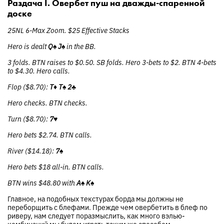
Раздача I. Овербет пуш на дважды-спаренной
доске
25NL 6-Max Zoom. $25 Effective Stacks
Hero is dealt
Q♠
J♠
in the BB.
3 folds. BTN raises to $0.50. SB folds. Hero 3-bets to $2. BTN 4-bets
to $4.30. Hero calls.
Flop ($8.70):
T♦
T♠
2♣
Hero checks. BTN checks.
Turn ($8.70):
7♥
Hero bets $2.74. BTN calls.
River ($14.18):
7♠
Hero bets $18 all-in. BTN calls.
BTN wins $48.80 with
A♠
K♠
Главное, на подобных текстурах борда мы должны не
переборщить с блефами. Прежде чем овербетить в блеф по
риверу, нам следует поразмыслить, как много вэлью-
комбинаций мы будем играть таким же способом.