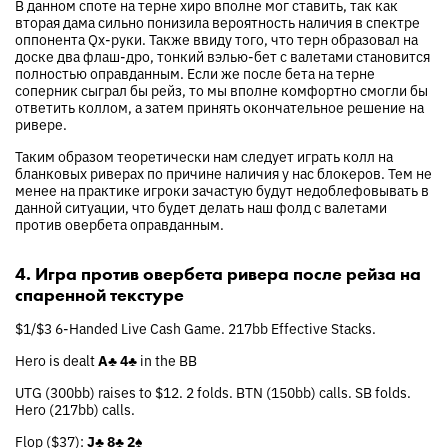
В данном споте на терне хиро вполне мог ставить, так как
вторая дама сильно понизила вероятность наличия в спектре
оппонента Qx-руки. Также ввиду того, что терн образовал на
доске два флаш-дро, тонкий вэлью-бет с валетами становится
полностью оправданным. Если же после бета на терне
соперник сыграл бы рейз, то мы вполне комфортно смогли бы
ответить коллом, а затем принять окончательное решение на
ривере.
Таким образом теоретически нам следует играть колл на
бланковых риверах по причине наличия у нас блокеров. Тем не
менее на практике игроки зачастую будут недоблефовывать в
данной ситуации, что будет делать наш фолд с валетами
против овербета оправданным.
4. Игра против овербета ривера после рейза на
спаренной текстуре
$1/$3 6-Handed Live Cash Game. 217bb Effective Stacks.
Hero is dealt
A♣
4♣
in the BB
UTG (300bb) raises to $12. 2 folds. BTN (150bb) calls. SB folds.
Hero (217bb) calls.
Flop ($37):
J♣
8♣
2♠