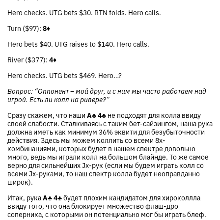
Hero checks. UTG bets $30. BTN folds. Hero calls.
Turn ($97):
8♦
Hero bets $40. UTG raises to $140. Hero calls.
River ($377):
4♦
Hero checks. UTG bets $469. Hero…?
Вопрос: “Оппонент – мой друг, и с ним мы часто работаем над
игрой. Есть ли колл на ривере?”
Сразу скажем, что наши
A♣
4♣
не подходят для колла ввиду
своей слабости. Сталкиваясь с таким бет-сайзингом, наша рука
должна иметь как минимум 36% эквити для безубыточности
действия. Здесь мы можем коллить со всеми 8x-
комбинациями, которых будет в нашем спектре довольно
много, ведь мы играли колл на большом блайнде. То же самое
верно для сильнейших Jx-рук (если мы будем играть колл со
всеми Jx-руками, то наш спектр колла будет неоправданно
широк).
Итак, рука
A♣
4♣
будет плохим кандидатом для хироколлла
ввиду того, что она блокирует множество флаш-дро
соперника, с которыми он потенциально мог бы играть блеф.