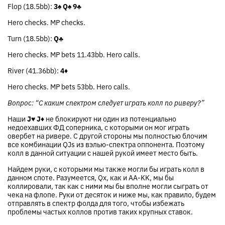
Flop (18.5bb):
3♠
Q♠
9♣
Hero checks. MP checks.
Turn (18.5bb):
Q♣
Hero checks. MP bets 11.43bb. Hero calls.
River (41.36bb):
4♦
Hero checks. MP bets 53bb. Hero calls.
Вопрос: “С каким спектром следует играть колл по риверу?”
Наши
J♥
J♦
не блокируют ни один из потенциально
недоехавших ФД соперника, с которыми он мог играть
овербет на ривере. С другой стороны мы полностью блочим
все комбинации QJs из вэлью-спектра оппонента. Поэтому
колл в данной ситуации с нашей рукой имеет место быть.
Найдем руки, с которыми мы также могли бы играть колл в
данном споте. Разумеется, Qx, как и AA-KK, мы бы
коллировали, так как с ними мы бы вполне могли сыграть от
чека на флопе. Руки от десяток и ниже мы, как правило, будем
отправлять в спектр фолда для того, чтобы избежать
проблемы частых коллов против таких крупных ставок.