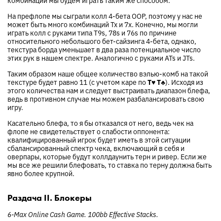
На префлопе мы сыграли колл 4-бета OOP, поэтому у нас не
может быть много комбинаций Tx и 7x. Конечно, мы могли
играть колл с руками типа T9s, 78s и 76s по причине
относительного небольшого бет-сайзинга 4-бета, однако,
текстура борда уменьшает в два раза потенциальное число
этих рук в нашем спектре. Аналогично с руками ATs и JTs.
Таким образом наше общее количество вэлью-комб на такой
текстуре будет равно 11 (с учетом каре по
T♥
T♣
). Исходя из
этого количества нам и следует выстраивать диапазон блефа,
ведь в противном случае мы можем разбалансировать свою
игру.
Касательно блефа, то я бы отказался от него, ведь чек на
флопе не свидетельствует о слабости оппонента:
квалифицированный игрок будет иметь в этой ситуации
сбалансированный спектр чека, включающий в себя и
оверпары, которые будут коллдаунить терн и ривер. Если же
мы все же решили блефовать, то ставка по терну должна быть
явно более крупной.
Раздача II. Блокеры
6-Max Online Cash Game. 100bb Effective Stacks.